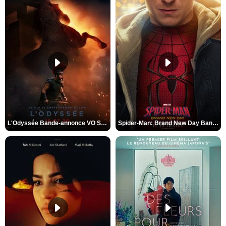
L'Odyssée Bande-annonce VO STFR
Spider-Man: Brand New Day Bande-annonce VO STFR