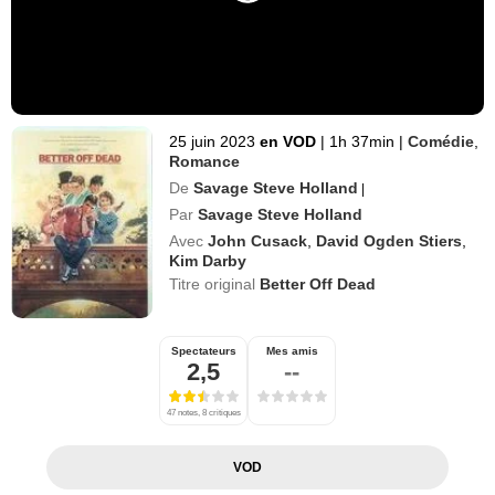
25 juin 2023
en VOD
|
1h 37min
|
Comédie
,
Romance
De
Savage Steve Holland
|
Par
Savage Steve Holland
Avec
John Cusack
,
David Ogden Stiers
,
Kim Darby
Titre original
Better Off Dead
Spectateurs
Mes amis
2,5
--
47 notes, 8 critiques
VOD