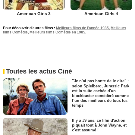
American Girls 3
American Girls 4
Pour découvrir d'autres films :
Meilleurs films de l'année 1985
,
Meilleurs
films Comédie
,
Meilleurs films Comédie en 1985
.
Toutes les actus Ciné
"Je n’ai pas honte de le dire" :
selon Spielberg, Jurassic Park
est la suite cachée d'un
blockbuster considéré comme
l’un des meilleurs de tous les
temps
Il y a 39 ans, ce film d'action
piquait tout à John Wayne, et
c'est assumé !