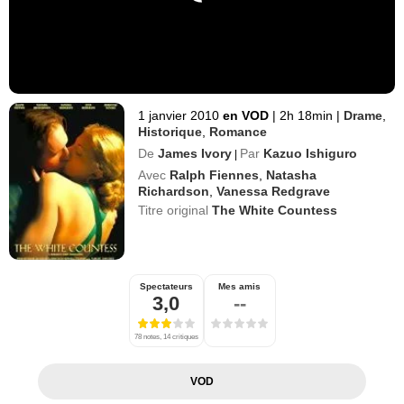
1 janvier 2010
en VOD
|
2h 18min
|
Drame
,
Historique
,
Romance
De
James Ivory
Par
Kazuo Ishiguro
|
Avec
Ralph Fiennes
,
Natasha
Richardson
,
Vanessa Redgrave
Titre original
The White Countess
Spectateurs
Mes amis
3,0
--
78 notes, 14 critiques
VOD