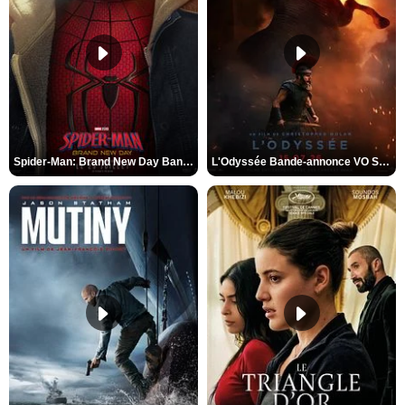
Spider-Man: Brand New Day Bande-annonce VO STFR
L'Odyssée Bande-annonce VO STFR