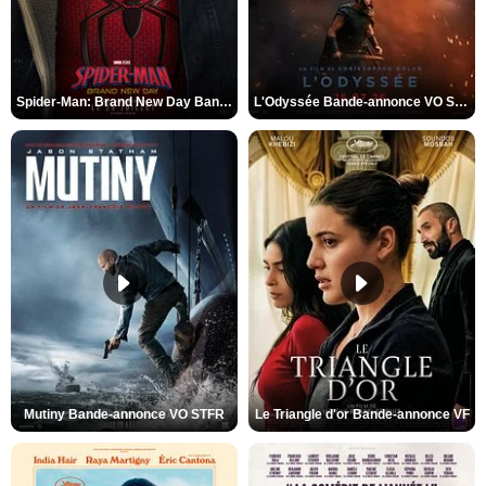
Spider-Man: Brand New Day Bande-annonce VO STFR
L'Odyssée Bande-annonce VO STFR
Mutiny Bande-annonce VO STFR
Le Triangle d'or Bande-annonce VF