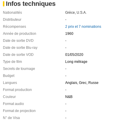
Infos techniques
Nationalités
Grèce
,
U.S.A.
Distributeur
-
Récompenses
2 prix et 7 nominations
Année de production
1960
Date de sortie DVD
-
Date de sortie Blu-ray
-
Date de sortie VOD
01/05/2020
Type de film
Long métrage
Secrets de tournage
-
Budget
-
Langues
Anglais, Grec, Russe
Format production
-
Couleur
N&B
Format audio
-
Format de projection
-
N° de Visa
-