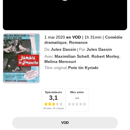
1 mai 2020
en VOD
|
1h 31min
|
Comédie
dramatique
,
Romance
De
Jules Dassin
Par
Jules Dassin
|
Avec
Maximilian Schell
,
Robert Morley
,
Melina Mercouri
Titre original
Pote tin Kyriaki
Spectateurs
Mes amis
3,1
--
54 notes, 10 critiques
VOD