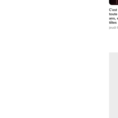
C'est
toute
ans, 
têtes
jeudi 