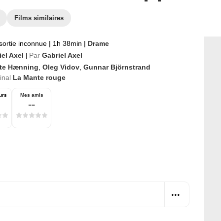
Films similaires
sortie inconnue
|
1h 38min
|
Drame
iel Axel
Par
Gabriel Axel
|
tte Hænning
,
Oleg Vidov
,
Gunnar Björnstrand
ginal
La Mante rouge
urs
Mes amis
--