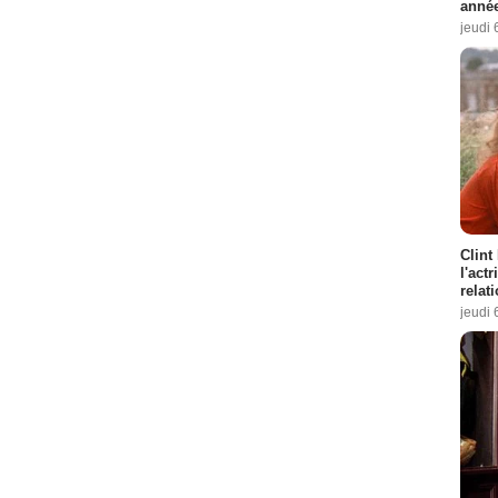
année
jeudi 
Clint
l'act
relat
jeudi 