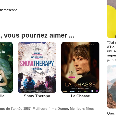
Cinemascope
, vous pourriez aimer ...
"J'ai
d'Hol
refus
super
jeudi 
lia
Snow Therapy
La Chasse
ilms de l'année 1967
,
Meilleurs films Drame
,
Meilleurs films
Quiz 