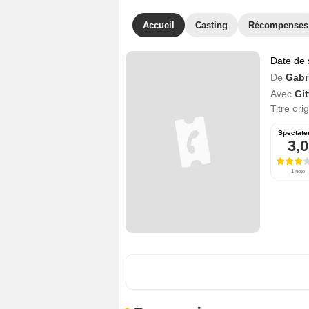
Accueil
Casting
Récompenses
Date de 
De
Gabr
Avec
Gi
Titre ori
Spectate
3,0
1 note