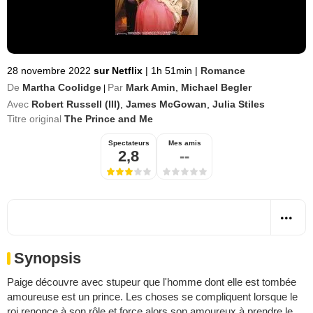
28 novembre 2022
sur Netflix
|
1h 51min
|
Romance
De
Martha Coolidge
Par
Mark Amin
,
Michael Begler
|
Avec
Robert Russell (III)
,
James McGowan
,
Julia Stiles
Titre original
The Prince and Me
Spectateurs
Mes amis
2,8
--
Synopsis
Paige découvre avec stupeur que l'homme dont elle est tombée
amoureuse est un prince. Les choses se compliquent lorsque le
roi renonce à son rôle et force alors son amoureux à prendre le