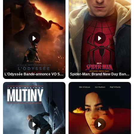
L'Odyssée Bande-annonce VO STFR
Spider-Man: Brand New Day Bande-annonce VO STFR