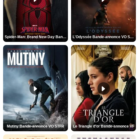
Spider-Man: Brand New Day Bande-annonce VO STFR
L'Odyssée Bande-annonce VO STFR
Mutiny Bande-annonce VO STFR
Le Triangle d'or Bande-annonce VF