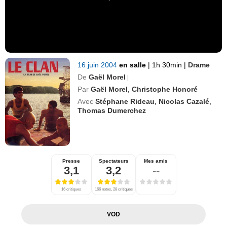
16 juin 2004
en salle
|
1h 30min
|
Drame
De
Gaël Morel
|
Par
Gaël Morel
,
Christophe Honoré
Avec
Stéphane Rideau
,
Nicolas Cazalé
,
Thomas Dumerchez
Presse
Spectateurs
Mes amis
3,1
3,2
--
16 critiques
166 notes, 28 critiques
VOD