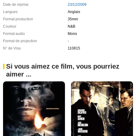
Date de reprise
23/12/2009
Langues
Anglais
Format production
35mm
Couleur
N&B
Format audio
Mono
Format de projection
-
N° de Visa
110815
Si vous aimez ce film, vous pourriez
aimer ...