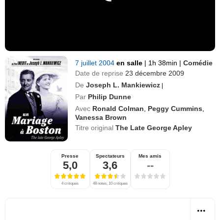
7 juillet 2004
en salle
|
1h 38min
|
Comédie
Date de reprise
23 décembre 2009
De
Joseph L. Mankiewicz
|
Par
Philip Dunne
Avec
Ronald Colman
,
Peggy Cummins
,
Vanessa Brown
Titre original
The Late George Apley
Presse
Spectateurs
Mes amis
5,0
3,6
--
4 critiques
48 notes, 10 critiques