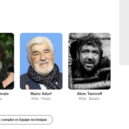
inale
Mario Adorf
Akim Tamiroff
sa
Rôle : Paolo
Rôle : Basilio
 complet et équipe technique