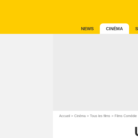
NEWS
CINÉMA
S
Accueil
Cinéma
Tous les films
Films Comédie