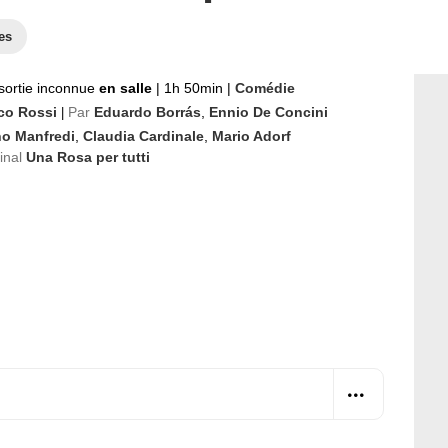
es
sortie inconnue
en salle
|
1h 50min
|
Comédie
co Rossi
Par
Eduardo Borrás
,
Ennio De Concini
|
no Manfredi
,
Claudia Cardinale
,
Mario Adorf
ginal
Una Rosa per tutti