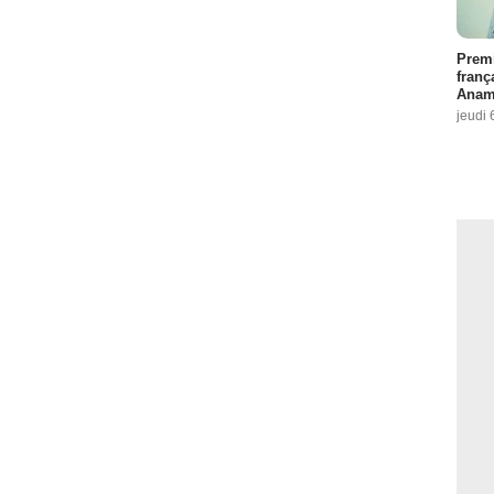
Premi
franç
Anama
jeudi 