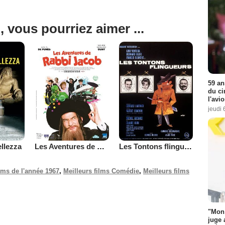
, vous pourriez aimer ...
59 an
du ci
l'avi
jeudi 
llezza
Les Aventures de Rabbi Jacob
Les Tontons flingueurs
ilms de l'année 1967
,
Meilleurs films Comédie
,
Meilleurs films
"Mon 
juge 