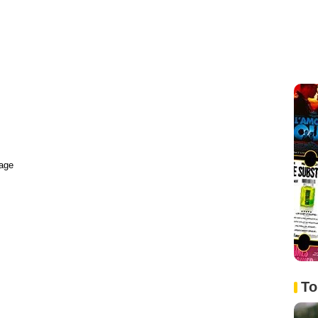
age
To