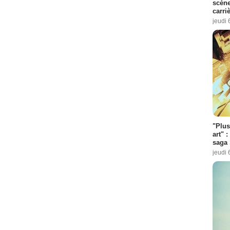
scène
carri
jeudi 
"Plus
art" :
saga 
jeudi 