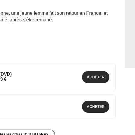
ne, une jeune femme fait son retour en France, et
né, après s'être remarié.
 (DVD)
ACHETER
99 €
ACHETER
utes les offres DVD BLU-RAY