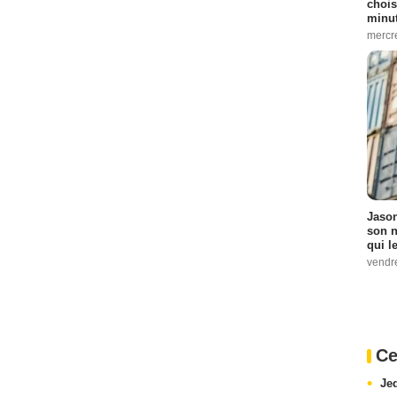
chois
minut
mercr
Jason
son n
qui le
vendre
Ce
Je