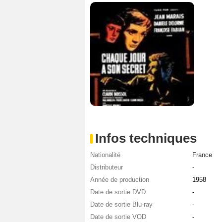
Infos techniques
Nationalité
France
Distributeur
-
Année de production
1958
Date de sortie DVD
-
Date de sortie Blu-ray
-
Date de sortie VOD
-