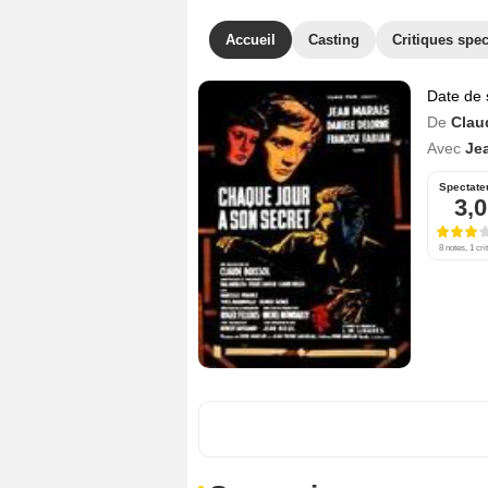
Accueil
Casting
Critiques spec
Date de 
De
Clau
Avec
Je
Spectate
3,0
8 notes, 1 cri