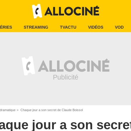
ÉRIES
STREAMING
TVACTU
VIDÉOS
VOD
dramatique
Chaque jour a son secret de Claude Boissol
aque jour a son secre