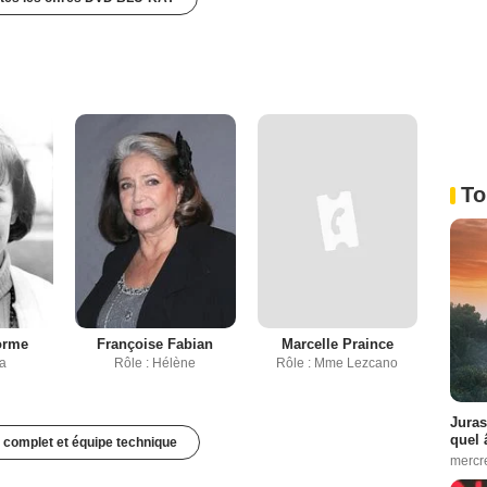
To
orme
Françoise Fabian
Marcelle Praince
ga
Rôle : Hélène
Rôle : Mme Lezcano
Juras
quel 
 complet et équipe technique
mercr