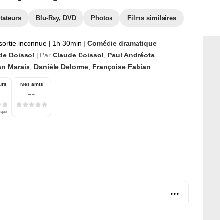
tateurs
Blu-Ray, DVD
Photos
Films similaires
sortie inconnue
|
1h 30min
|
Comédie dramatique
de Boissol
Par
Claude Boissol
,
Paul Andréota
|
an Marais
,
Danièle Delorme
,
Françoise Fabian
urs
Mes amis
--
tique