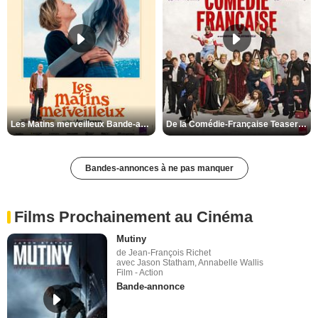
Les Matins merveilleux Bande-annonce VF
De la Comédie-Française Teaser VF
Bandes-annonces à ne pas manquer
Films Prochainement au Cinéma
Mutiny
de Jean-François Richet
avec Jason Statham, Annabelle Wallis
Film - Action
Bande-annonce