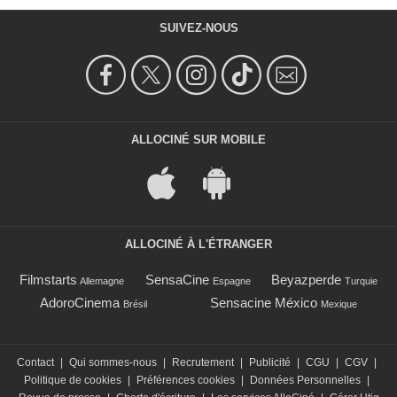
SUIVEZ-NOUS
ALLOCINÉ SUR MOBILE
ALLOCINÉ À L'ÉTRANGER
Filmstarts
SensaCine
Beyazperde
Allemagne
Espagne
Turquie
AdoroCinema
Sensacine México
Brésil
Mexique
Contact
|
Qui sommes-nous
|
Recrutement
|
Publicité
|
CGU
|
CGV
|
Politique de cookies
|
Préférences cookies
|
Données Personnelles
|