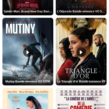
Spider-Man: Brand New Day Bande-annonce VO STFR
L'Odyssée Bande-annonce VO STFR
Mutiny Bande-annonce VO STFR
Le Triangle d'or Bande-annonce VF