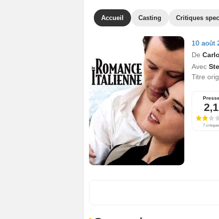
Accueil
Casting
Critiques spec
10 août
De
Carl
Avec
St
Titre ori
Press
2,1
7 critique