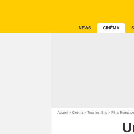
NEWS
CINÉMA
S
Accueil
Cinéma
Tous les films
Films Romance
U