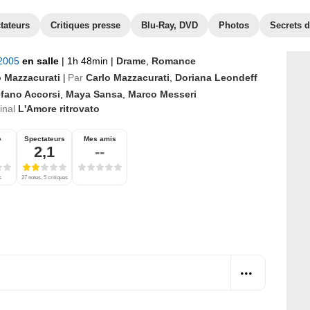
tateurs
Critiques presse
Blu-Ray, DVD
Photos
Secrets 
 2005
en salle
|
1h 48min
|
Drame
,
Romance
o Mazzacurati
Par
Carlo Mazzacurati
,
Doriana Leondeff
|
efano Accorsi
,
Maya Sansa
,
Marco Messeri
ginal
L'Amore ritrovato
e
Spectateurs
Mes amis
2,1
--
s
27 notes, 5 critiques