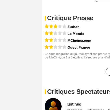
Critique Presse
Zurban
Le Monde
MCinéma.com
Ouest France
Chaque magazine ou journal ayant son propre sys
de AlloCiné, de 1 à 5 étoiles. Retrouvez plus d'i
Critiques Spectateur
justineg