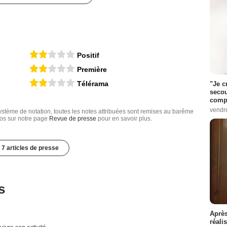
Positif
Première
Télérama
"Je c
secou
compo
vendr
tème de notation, toutes les notes attribuées sont remises au barême
nfos sur notre page
Revue de presse
pour en savoir plus.
7 articles de presse
s
Après
réali