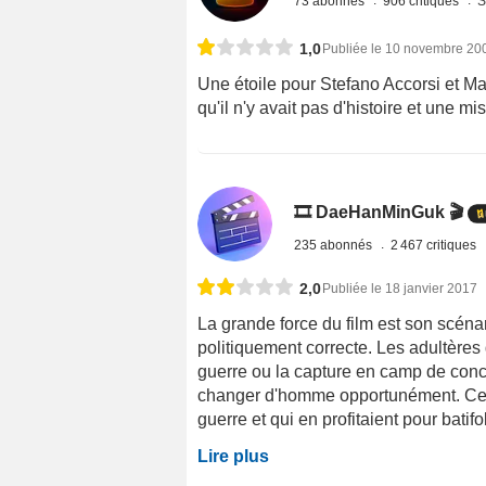
73 abonnés
906 critiques
S
1,0
Publiée le 10 novembre 20
Une étoile pour Stefano Accorsi et Maya
qu'il n'y avait pas d'histoire et une
🎞️ DaeHanMinGuk 🎬
235 abonnés
2 467 critiques
2,0
Publiée le 18 janvier 2017
La grande force du film est son scénar
politiquement correcte. Les adultères d
guerre ou la capture en camp de conc
changer d'homme opportunément. Ces
guerre et qui en profitaient pour batifol
Lire plus