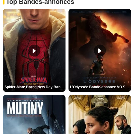
Top Bandes-annonces
Spider-Man: Brand New Day Bande-annonce VO STFR
L'Odyssée Bande-annonce VO STFR