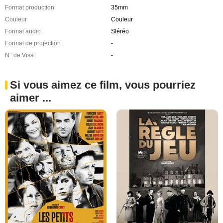
Format production
35mm
Couleur
Couleur
Format audio
Stéréo
Format de projection
-
N° de Visa
-
Si vous aimez ce film, vous pourriez
aimer ...