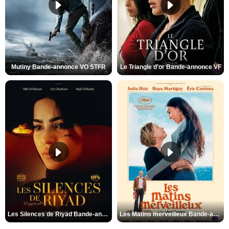
Mutiny Bande-annonce VO STFR
Le Triangle d'or Bande-annonce VF
Les Silences de Riyad Bande-annonce VO STFR
Les Matins merveilleux Bande-annonce VF