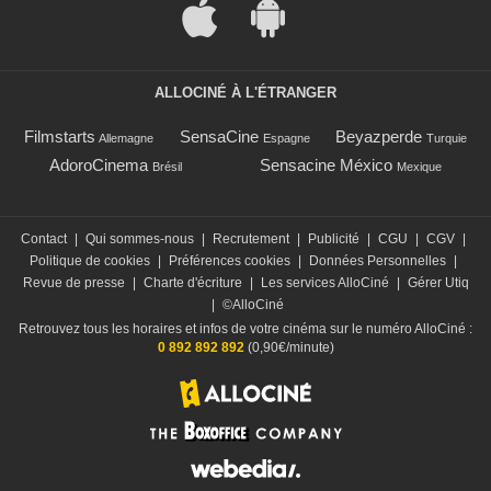
ALLOCINÉ À L'ÉTRANGER
Filmstarts
SensaCine
Beyazperde
Allemagne
Espagne
Turquie
AdoroCinema
Sensacine México
Brésil
Mexique
Contact
|
Qui sommes-nous
|
Recrutement
|
Publicité
|
CGU
|
CGV
|
Politique de cookies
|
Préférences cookies
|
Données Personnelles
|
Revue de presse
|
Charte d'écriture
|
Les services AlloCiné
|
Gérer Utiq
|
©AlloCiné
Retrouvez tous les horaires et infos de votre cinéma sur le numéro AlloCiné :
0 892 892 892
(0,90€/minute)