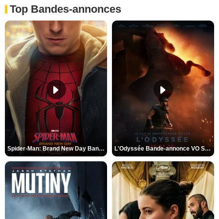
Top Bandes-annonces
Spider-Man: Brand New Day Bande-annonce VO STFR
L'Odyssée Bande-annonce VO STFR