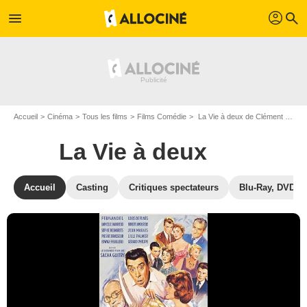
profil
menu
search
Accueil
Cinéma
Tous les films
Films Comédie
La Vie à deux de Clément Duhour
La Vie à deux
Accueil
Casting
Critiques spectateurs
Blu-Ray, DVD