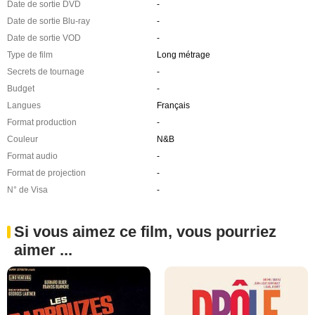
Date de sortie DVD
-
Date de sortie Blu-ray
-
Date de sortie VOD
-
Type de film
Long métrage
Secrets de tournage
-
Budget
-
Langues
Français
Format production
-
Couleur
N&B
Format audio
-
Format de projection
-
N° de Visa
-
Si vous aimez ce film, vous pourriez
aimer ...