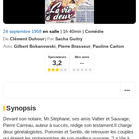
24 septembre 1958
en salle
|
1h 40min
|
Comédie
De
Clément Duhour
Par
Sacha Guitry
|
Avec
Gilbert Bokanowski
,
Pierre Brasseur
,
Pauline Carton
Spectateurs
Mes amis
3,2
--
Synopsis
Devant son notaire, Mr.Stéphane, ses amis Vattier et Sauvage,
Pierre Carreau, auteur à succès, rédige son testament.II charge
deux généalogistes, Pommier et Sentis, de retrouver les couples
qui étaient les protagonistes de son meilleur ouvrage, "La Vie à