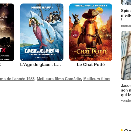
Spid
meill
!
mercr
X
L'Âge de glace : La dérive des continents
Le Chat Potté
ilms de l'année 1983
,
Meilleurs films Comédie
,
Meilleurs films
Jason
son n
qui le
vendre