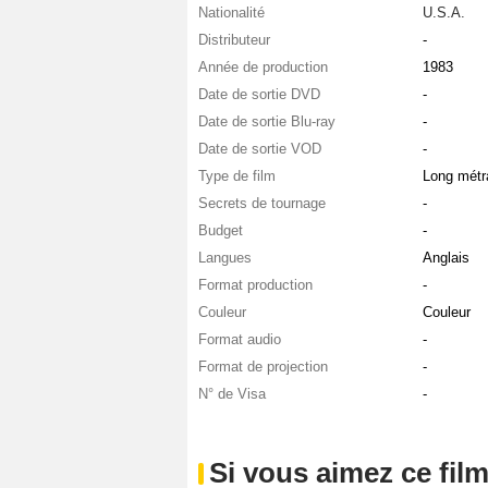
Nationalité
U.S.A.
Distributeur
-
Année de production
1983
Date de sortie DVD
-
Date de sortie Blu-ray
-
Date de sortie VOD
-
Type de film
Long métr
Secrets de tournage
-
Budget
-
Langues
Anglais
Format production
-
Couleur
Couleur
Format audio
-
Format de projection
-
N° de Visa
-
Si vous aimez ce film