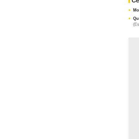
Ce
Mo
Qu
(E