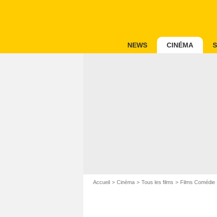
NEWS
CINÉMA
S
Accueil
Cinéma
Tous les films
Films Comédie