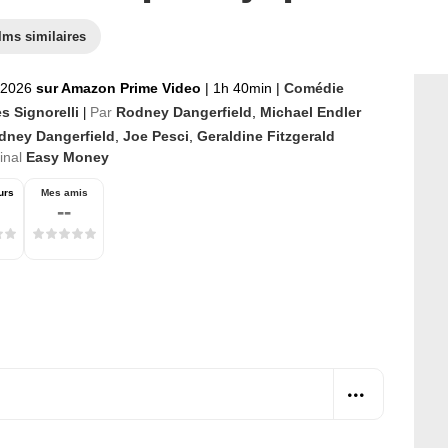
lms similaires
 2026
sur Amazon Prime Video
|
1h 40min
|
Comédie
s Signorelli
Par
Rodney Dangerfield
,
Michael Endler
|
dney Dangerfield
,
Joe Pesci
,
Geraldine Fitzgerald
ginal
Easy Money
urs
Mes amis
--