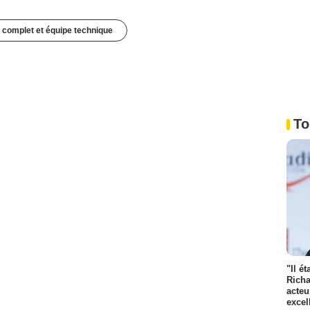
 complet et équipe technique
To
"Il é
Richa
acteu
excel