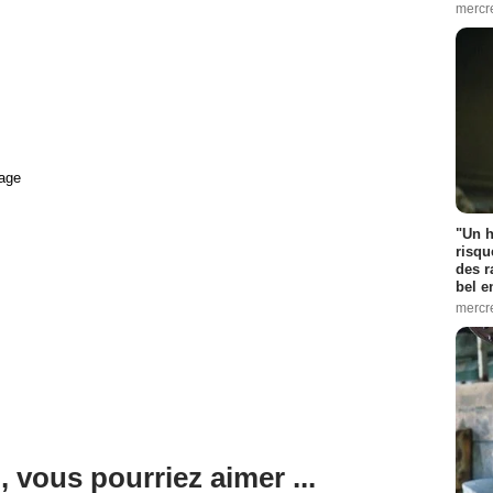
mercr
age
"Un h
risqu
des r
bel 
mercr
, vous pourriez aimer ...