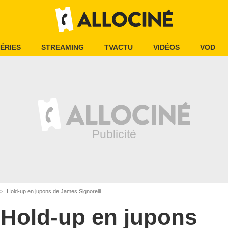
ÉRIES
STREAMING
TVACTU
VIDÉOS
VOD
Hold-up en jupons de James Signorelli
Hold-up en jupons