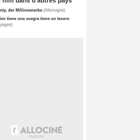
 film dans d'autres pays
nty, der Millionenerbe
(Allemagne)
ien tiene una suegra tiene un tesoro
spagne)