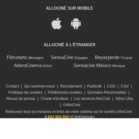
ALLOCINÉ SUR MOBILE
ALLOCINÉ À L'ÉTRANGER
Filmstarts
SensaCine
Beyazperde
Allemagne
Espagne
Turquie
AdoroCinema
Sensacine México
Brésil
Mexique
Contact
|
Qui sommes-nous
|
Recrutement
|
Publicité
|
CGU
|
CGV
|
Politique de cookies
|
Préférences cookies
|
Données Personnelles
|
Revue de presse
|
Charte d'écriture
|
Les services AlloCiné
|
Gérer Utiq
|
©AlloCiné
Retrouvez tous les horaires et infos de votre cinéma sur le numéro AlloCiné :
0 892 892 892
(0,90€/minute)