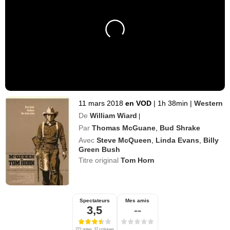
11 mars 2018
en VOD
|
1h 38min
|
Western
De
William Wiard
|
Par
Thomas McGuane
,
Bud Shrake
Avec
Steve McQueen
,
Linda Evans
,
Billy
Green Bush
Titre original
Tom Horn
Spectateurs
Mes amis
3,5
--
271 notes, 37 critiques