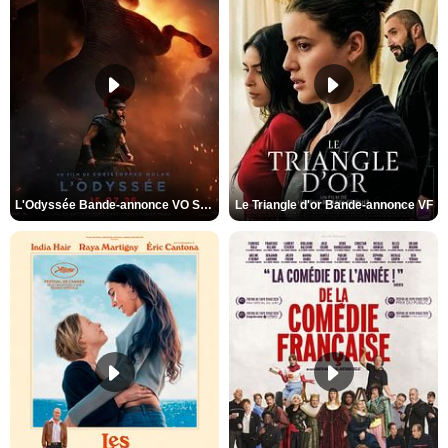
L'Odyssée Bande-annonce VO STFR
Le Triangle d'or Bande-annonce VF