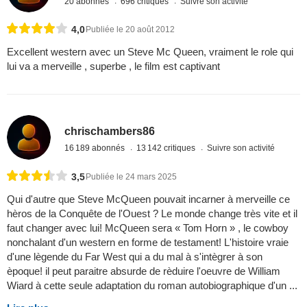
20 abonnés
696 critiques
Suivre son activité
4,0
Publiée le 20 août 2012
Excellent western avec un Steve Mc Queen, vraiment le role qui
lui va a merveille , superbe , le film est captivant
chrischambers86
16 189 abonnés
13 142 critiques
Suivre son activité
3,5
Publiée le 24 mars 2025
Qui d'autre que Steve McQueen pouvait incarner à merveille ce
hèros de la Conquête de l'Ouest ? Le monde change très vite et il
faut changer avec lui! McQueen sera « Tom Horn » , le cowboy
nonchalant d'un western en forme de testament! L'histoire vraie
d'une lègende du Far West qui a du mal à s'intègrer à son
èpoque! il peut paraitre absurde de rèduire l'oeuvre de William
Wiard à cette seule adaptation du roman autobiographique d'un ...