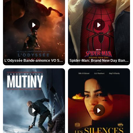
L'Odyssée Bande-annonce VO STFR
Spider-Man: Brand New Day Bande-annonce VO STFR