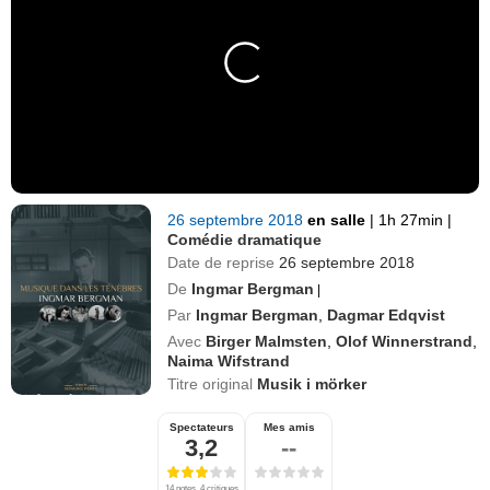
26 septembre 2018
en salle
|
1h 27min
|
Comédie dramatique
Date de reprise
26 septembre 2018
De
Ingmar Bergman
|
Par
Ingmar Bergman
,
Dagmar Edqvist
Avec
Birger Malmsten
,
Olof Winnerstrand
,
Naima Wifstrand
Titre original
Musik i mörker
Spectateurs
Mes amis
3,2
--
14 notes, 4 critiques