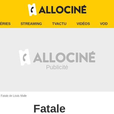
ÉRIES
STREAMING
TVACTU
VIDÉOS
VOD
Fatale de Louis Malle
Fatale