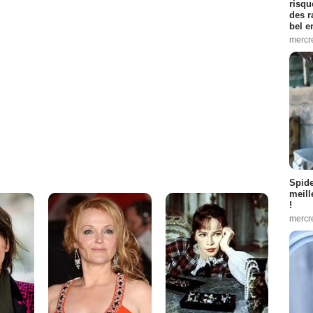
risqu
des r
bel 
mercr
Spid
meill
!
mercr