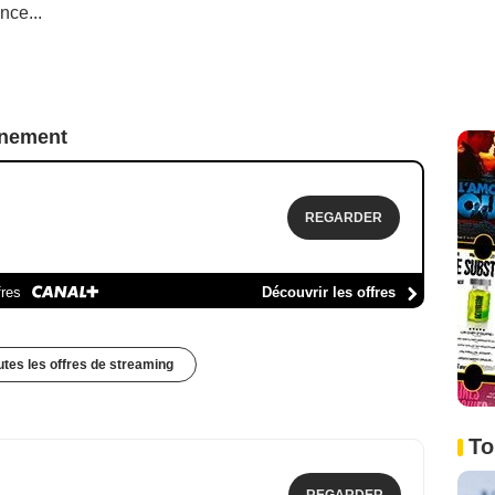
nce...
nnement
REGARDER
fres
Découvrir les offres
outes les offres de streaming
To