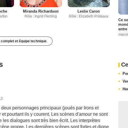
noche
Miranda Richardson
Leslie Caron
arton
Rôle : Ingrid Fleming
Rôle : Elizabeth Prideaux
Ce so
monde
entre
mercr
 complet et équipe technique
s
Ce
Pe
Ve
He
12
les deux personnages principaux (joués par Irons et
 et pourtant ils y courent. Les scènes d'amour ne sont
 les dialogues sont très bien écrit. Les interprètes
cène propre. Les dernières scènes sont fortes et digne