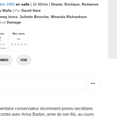
bre 1992
en salle
|
1h 50min
|
Drame
,
Erotique
,
Romance
s Malle
Par
David Hare
|
remy Irons
,
Juliette Binoche
,
Miranda Richardson
ginal
Damage
eurs
Mes amis
2
--
ritiques
MING
VOD
mentaire conservateur récemment promu secrétaire
ncontre avec Anna Barton, amie de son fils, au cours