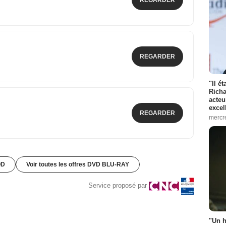
REGARDER
REGARDER
"Il é
Richa
acteu
excel
REGARDER
mercr
OD
Voir toutes les offres DVD BLU-RAY
Service proposé par
"Un h