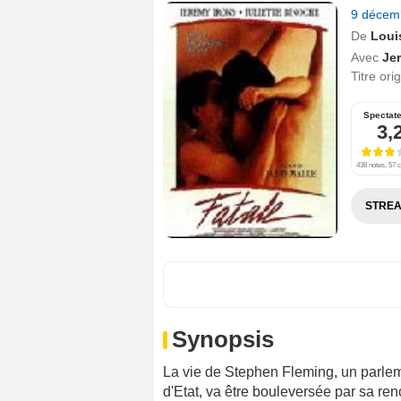
9 décem
De
Loui
Avec
Je
Titre ori
Spectat
3,
438 notes, 57 c
STREA
Synopsis
La vie de Stephen Fleming, un parle
d'Etat, va être bouleversée par sa re