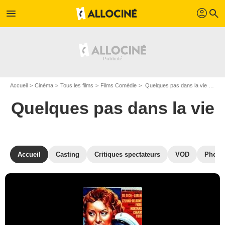
profil
menu
search
Accueil
Cinéma
Tous les films
Films Comédie
Quelques pas dans la vie de Alessandro Blasetti
Quelques pas dans la vie
Accueil
Casting
Critiques spectateurs
VOD
Photo