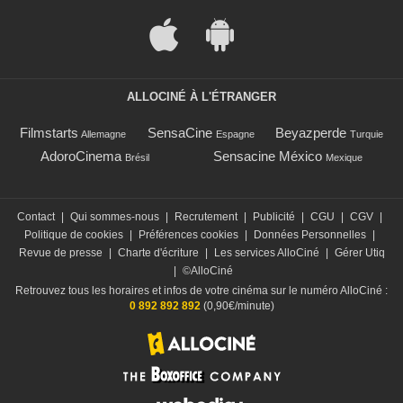
ALLOCINÉ À L'ÉTRANGER
Filmstarts
SensaCine
Beyazperde
Allemagne
Espagne
Turquie
AdoroCinema
Sensacine México
Brésil
Mexique
Contact
|
Qui sommes-nous
|
Recrutement
|
Publicité
|
CGU
|
CGV
|
Politique de cookies
|
Préférences cookies
|
Données Personnelles
|
Revue de presse
|
Charte d'écriture
|
Les services AlloCiné
|
Gérer Utiq
|
©AlloCiné
Retrouvez tous les horaires et infos de votre cinéma sur le numéro AlloCiné :
0 892 892 892
(0,90€/minute)