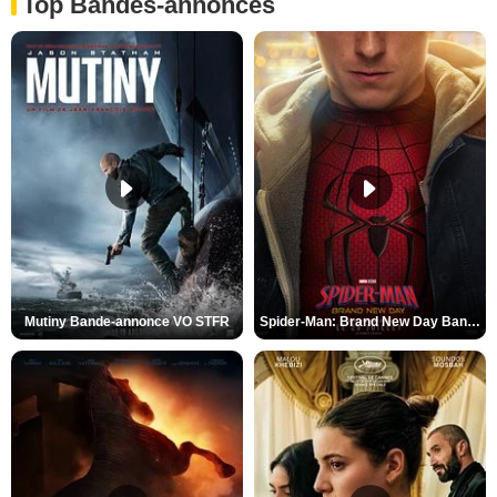
Top Bandes-annonces
Mutiny Bande-annonce VO STFR
Spider-Man: Brand New Day Bande-annonce VO STFR