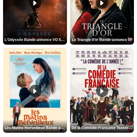
L'Odyssée Bande-annonce VO STFR
Le Triangle d'or Bande-annonce VF
Les Matins merveilleux Bande-annonce VF
De la Comédie-Française Teaser VF