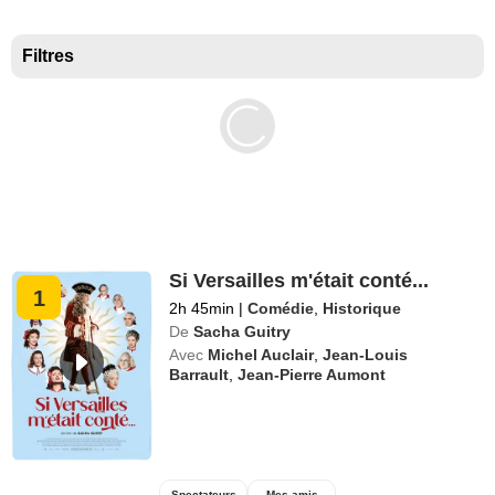
Meilleurs documentaires selon la presse
Filtres
Si Versailles m'était conté...
1
2h 45min
|
Comédie
,
Historique
De
Sacha Guitry
Avec
Michel Auclair
,
Jean-Louis
Barrault
,
Jean-Pierre Aumont
Spectateurs
Mes amis