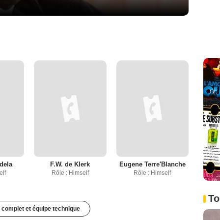
dela
F.W. de Klerk
Eugene Terre'Blanche
elf
Rôle : Himself
Rôle : Himself
To
 complet et équipe technique