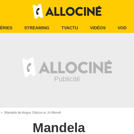
ÉRIES
STREAMING
TVACTU
VIDÉOS
VOD
Mandela de Angus Gibson et Jo Menell
Mandela