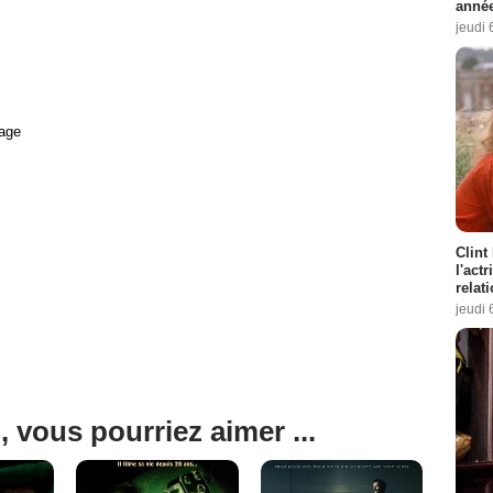
année
jeudi 
age
Clint
l'act
relat
jeudi 
, vous pourriez aimer ...