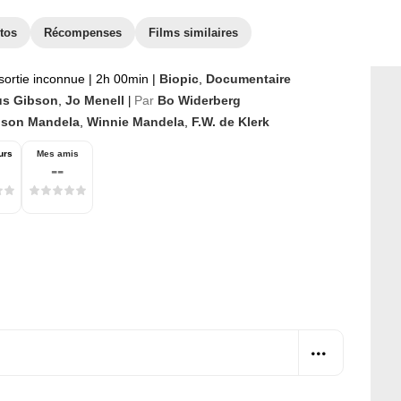
tos
Récompenses
Films similaires
sortie inconnue
|
2h 00min
|
Biopic
,
Documentaire
s Gibson
,
Jo Menell
Par
Bo Widerberg
|
lson Mandela
,
Winnie Mandela
,
F.W. de Klerk
urs
Mes amis
--