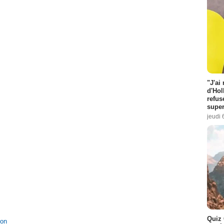
"J'ai
d'Hol
refus
super
jeudi 
Quiz 
ion