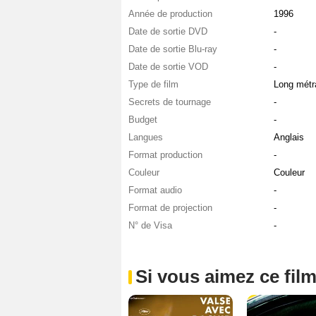
Année de production
1996
Date de sortie DVD
-
Date de sortie Blu-ray
-
Date de sortie VOD
-
Type de film
Long métr
Secrets de tournage
-
Budget
-
Langues
Anglais
Format production
-
Couleur
Couleur
Format audio
-
Format de projection
-
N° de Visa
-
Si vous aimez ce film