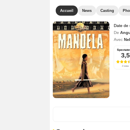
Accueil
News
Casting
Pho
Date de 
De
Angu
Avec
Ne
Spectate
3,5
2 notes