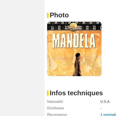
Photo
Infos techniques
Nationalité
U.S.A.
Distributeur
-
Récompense
1 nominat