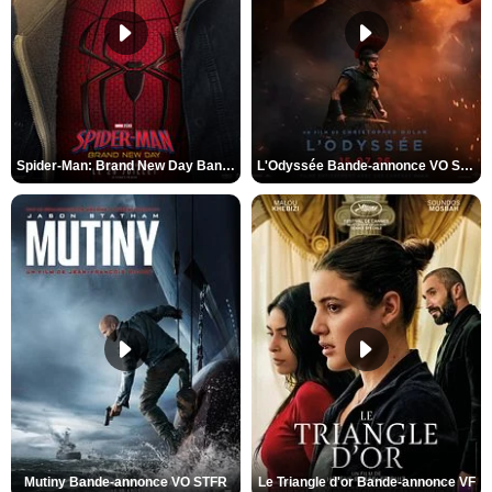
Spider-Man: Brand New Day Bande-annonce VO STFR
L'Odyssée Bande-annonce VO STFR
Mutiny Bande-annonce VO STFR
Le Triangle d'or Bande-annonce VF