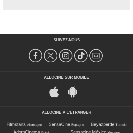
SUIVEZ-NOUS
ALLOCINÉ SUR MOBILE
ALLOCINÉ À L'ÉTRANGER
Filmstarts
SensaCine
Beyazperde
Allemagne
Espagne
Turquie
AdoroCinema
Sensacine México
Brésil
Mexique