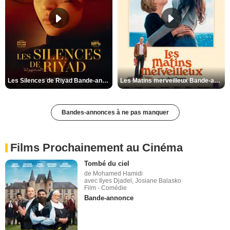
Les Silences de Riyad Bande-annonce VO STFR
Les Matins merveilleux Bande-annonce VF
Bandes-annonces à ne pas manquer
Films Prochainement au Cinéma
Tombé du ciel
de Mohamed Hamidi
avec Ilyes Djadel, Josiane Balasko
Film - Comédie
Bande-annonce