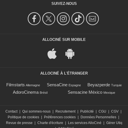
SUIVEZ-NOUS
ALLOCINÉ SUR MOBILE
ALLOCINÉ À L'ÉTRANGER
Filmstarts
SensaCine
Beyazperde
Allemagne
Espagne
Turquie
AdoroCinema
Sensacine México
Brésil
Mexique
Contact
|
Qui sommes-nous
|
Recrutement
|
Publicité
|
CGU
|
CGV
|
Politique de cookies
|
Préférences cookies
|
Données Personnelles
|
Revue de presse
|
Charte d'écriture
|
Les services AlloCiné
|
Gérer Utiq