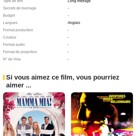
Type de film
Long métrage
Secrets de tournage
-
Budget
-
Langues
Anglais
Format production
-
Couleur
-
Format audio
-
Format de projection
-
N° de Visa
-
Si vous aimez ce film, vous pourriez
aimer ...