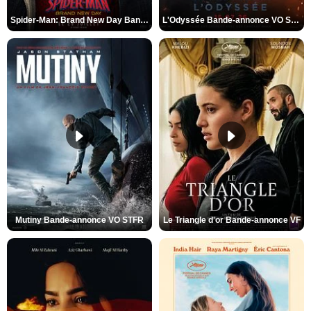
Spider-Man: Brand New Day Bande-annonce VO STFR
L'Odyssée Bande-annonce VO STFR
Mutiny Bande-annonce VO STFR
Le Triangle d'or Bande-annonce VF