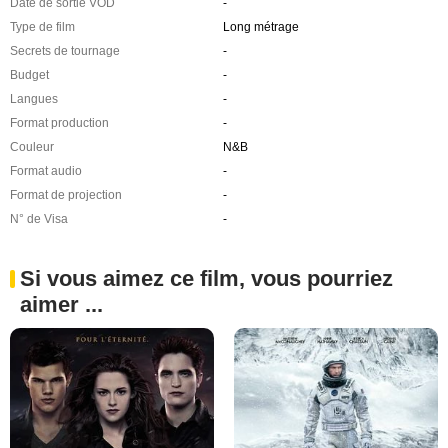
Date de sortie VOD
-
Type de film
Long métrage
Secrets de tournage
-
Budget
-
Langues
-
Format production
-
Couleur
N&B
Format audio
-
Format de projection
-
N° de Visa
-
Si vous aimez ce film, vous pourriez
aimer ...