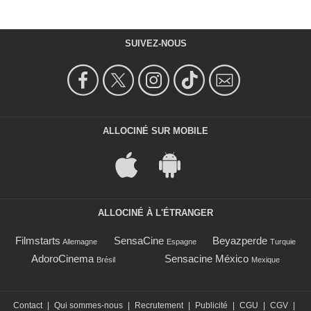
SUIVEZ-NOUS
ALLOCINÉ SUR MOBILE
ALLOCINÉ À L'ÉTRANGER
Filmstarts
SensaCine
Beyazperde
Allemagne
Espagne
Turquie
AdoroCinema
Sensacine México
Brésil
Mexique
Contact
|
Qui sommes-nous
|
Recrutement
|
Publicité
|
CGU
|
CGV
|