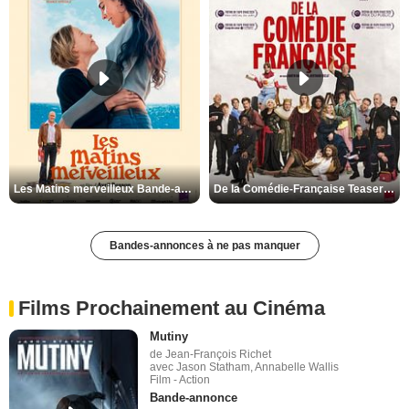
Les Matins merveilleux Bande-annonce VF
De la Comédie-Française Teaser VF
Bandes-annonces à ne pas manquer
Films Prochainement au Cinéma
Mutiny
de Jean-François Richet
avec Jason Statham, Annabelle Wallis
Film - Action
Bande-annonce