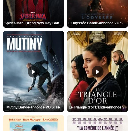
Spider-Man: Brand New Day Bande-annonce VO STFR
L'Odyssée Bande-annonce VO STFR
Mutiny Bande-annonce VO STFR
Le Triangle d'or Bande-annonce VF