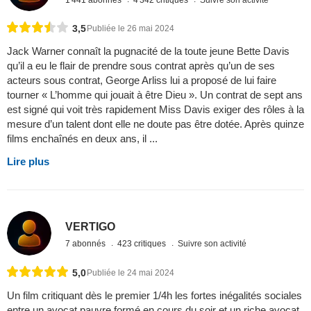
1 441 abonnés
4 342 critiques
Suivre son activité
3,5
Publiée le 26 mai 2024
Jack Warner connaît la pugnacité de la toute jeune Bette Davis
qu’il a eu le flair de prendre sous contrat après qu’un de ses
acteurs sous contrat, George Arliss lui a proposé de lui faire
tourner « L’homme qui jouait à être Dieu ». Un contrat de sept ans
est signé qui voit très rapidement Miss Davis exiger des rôles à la
mesure d’un talent dont elle ne doute pas être dotée. Après quinze
films enchaînés en deux ans, il ...
Lire plus
VERTIGO
7 abonnés
423 critiques
Suivre son activité
5,0
Publiée le 24 mai 2024
Un film critiquant dès le premier 1/4h les fortes inégalités sociales
entre un avocat pauvre formé en cours du soir et un riche avocat