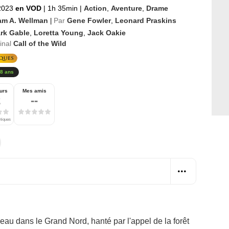
 2023
en VOD
|
1h 35min
|
Action
,
Aventure
,
Drame
iam A. Wellman
Par
Gene Fowler
,
Leonard Praskins
|
ark Gable
,
Loretta Young
,
Jack Oakie
ginal
Call of the Wild
8 ans
urs
Mes amis
2
--
itiques
eau dans le Grand Nord, hanté par l'appel de la forêt