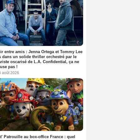
ir entre amis : Jenna Ortega et Tommy Lee
 dans un solide thriller orchestré par le
riste oscarisé de L.A. Confidential, ça ne
fuse pas !
6 août 2026
t' Patrouille au box-office France : quel