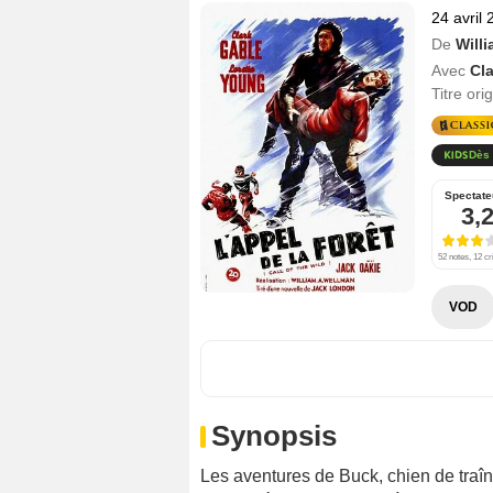
24 avril
De
Will
Avec
Cl
Titre ori
Dès 
Spectate
3,
52 notes, 12 cr
VOD
Synopsis
Les aventures de Buck, chien de traîn