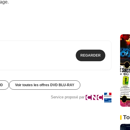
vage.
REGARDER
OD
Voir toutes les offres DVD BLU-RAY
Service proposé par
To