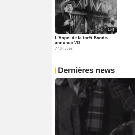
1:46
L'Appel de la forêt Bande-
annonce VO
7 464 vues
Dernières news