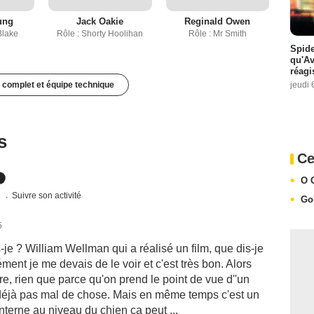
ung
Jack Oakie
Reginald Owen
Blake
Rôle : Shorty Hoolihan
Rôle : Mr Smith
Spide
qu'A
réagi
jeudi 
 complet et équipe technique
s
Ce
O 
s
Suivre son activité
Go
5
s-je ? William Wellman qui a réalisé un film, que dis-je
ent je me devais de le voir et c'est très bon. Alors
vre, rien que parce qu'on prend le point de vue d''un
 déjà pas mal de chose. Mais en même temps c'est un
interne au niveau du chien ça peut ...