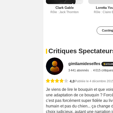
Clark Gable
Loretta Yo
Rôle : Jack Thornton
Rôle : Claire 
Casting
Critiques Spectateur
gimliamideselfes
3 441 abonnés
4 015 critique
4,0
Publiée le 4 décembre 201
Je viens de lire le bouquin et que voi
une adaptation de ce bouquin ? Forcém
c'est pas forcément super fidèle au li
humain et pas du chien... ça change
choix judicieux, autant une narration 