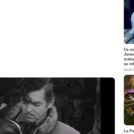
Ce so
Jones
scéna
se re
jeudi 
La Pa