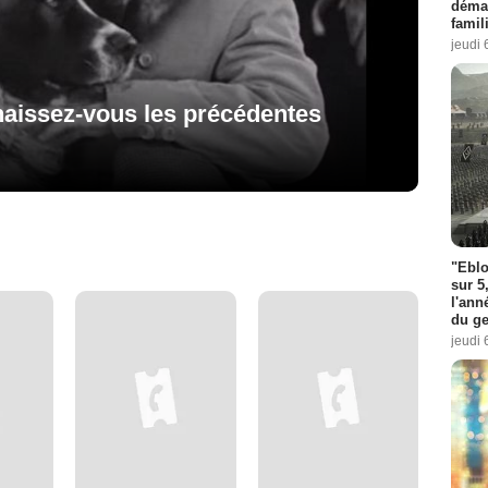
démar
famil
jeudi 
nnaissez-vous les précédentes
"Eblo
sur 5
l'ann
du ge
jeudi 