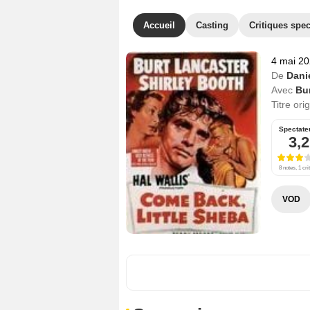
Accueil
Casting
Critiques spec
4 mai 2
De
Dani
Avec
Bu
Titre ori
Spectate
3,2
8 notes, 1 cri
VOD