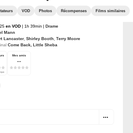
tateurs
VOD
Photos
Récompenses
Films similaires
025
en VOD
|
1h 39min
|
Drame
el Mann
rt Lancaster
,
Shirley Booth
,
Terry Moore
ginal
Come Back, Little Sheba
urs
Mes amis
--
tique