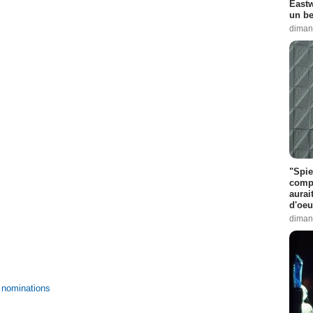
Eastw
un be
diman
"Spie
compl
aurai
d'oeu
diman
5 nominations