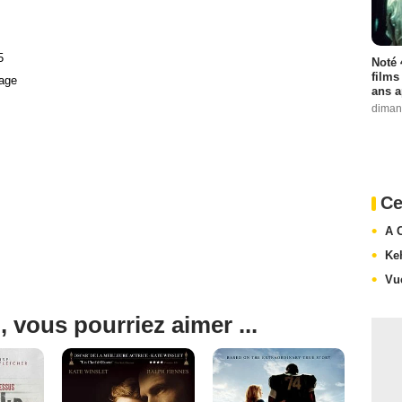
5
Noté 
films
age
ans a
diman
Ce
A 
Ke
Vu
, vous pourriez aimer ...