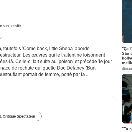
e son activité
21
m, toutefois 'Come back, little Sheba' aborde
"Ça l
Stone
destructeur. Les œuvres qui le traitent ne foisonnent
holly
-là. Celle-ci fait suite au 'poison' et précède 'le jour
meill
 menace de rechute qui guette Doc Delaney (Burt
diman
stouflant portrait de femme, porté par la ...
1 Critique Spectateur
"Tu n