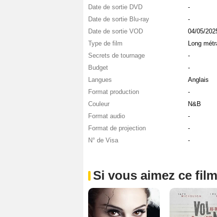
Date de sortie DVD
-
Date de sortie Blu-ray
-
Date de sortie VOD
04/05/202
Type de film
Long métr
Secrets de tournage
-
Budget
-
Langues
Anglais
Format production
-
Couleur
N&B
Format audio
-
Format de projection
-
N° de Visa
-
Si vous aimez ce film