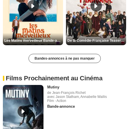
Les Matins merveilleux Bande-annonce VF
De la Comédie-Française Teaser VF
Bandes-annonces à ne pas manquer
Films Prochainement au Cinéma
Mutiny
de Jean-François Richet
avec Jason Statham, Annabelle Wallis
Film - Action
Bande-annonce