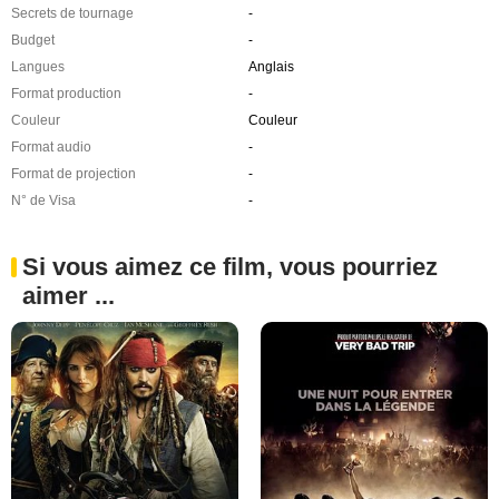
Secrets de tournage
-
Budget
-
Langues
Anglais
Format production
-
Couleur
Couleur
Format audio
-
Format de projection
-
N° de Visa
-
Si vous aimez ce film, vous pourriez
aimer ...