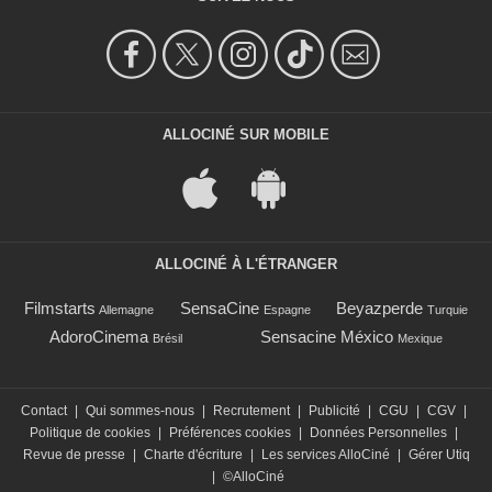
ALLOCINÉ SUR MOBILE
ALLOCINÉ À L'ÉTRANGER
Filmstarts
SensaCine
Beyazperde
Allemagne
Espagne
Turquie
AdoroCinema
Sensacine México
Brésil
Mexique
Contact
|
Qui sommes-nous
|
Recrutement
|
Publicité
|
CGU
|
CGV
|
Politique de cookies
|
Préférences cookies
|
Données Personnelles
|
Revue de presse
|
Charte d'écriture
|
Les services AlloCiné
|
Gérer Utiq
|
©AlloCiné