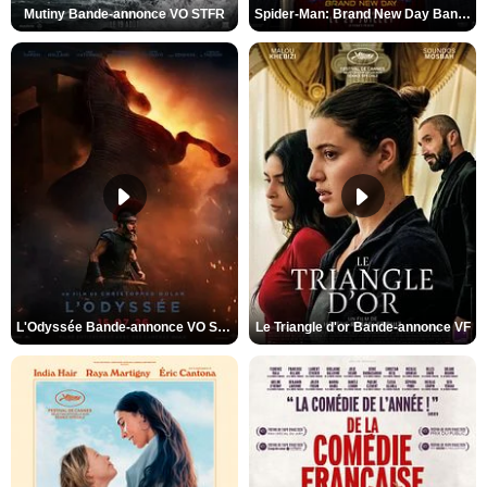
Mutiny Bande-annonce VO STFR
Spider-Man: Brand New Day Bande-annonce VO STFR
L'Odyssée Bande-annonce VO STFR
Le Triangle d'or Bande-annonce VF