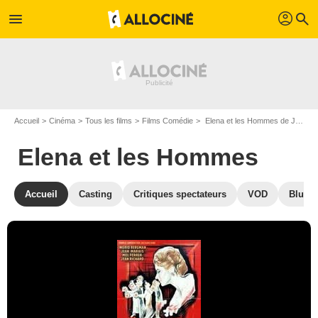
profil
menu
search
Accueil
Cinéma
Tous les films
Films Comédie
Elena et les Hommes de Jean Renoir
Elena et les Hommes
Accueil
Casting
Critiques spectateurs
VOD
Blu-Ra