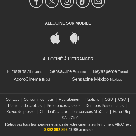
ALLOCINÉ SUR MOBILE
ALLOCINÉ À L'ÉTRANGER
Filmstarts
SensaCine
Beyazperde
Allemagne
Espagne
Turquie
AdoroCinema
Sensacine México
Brésil
Mexique
Contact
|
Qui sommes-nous
|
Recrutement
|
Publicité
|
CGU
|
CGV
|
Politique de cookies
|
Préférences cookies
|
Données Personnelles
|
Revue de presse
|
Charte d'écriture
|
Les services AlloCiné
|
Gérer Utiq
|
©AlloCiné
Retrouvez tous les horaires et infos de votre cinéma sur le numéro AlloCiné :
0 892 892 892
(0,90€/minute)