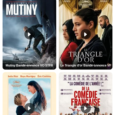
Mutiny Bande-annonce VO STFR
Le Triangle d'or Bande-annonce VF