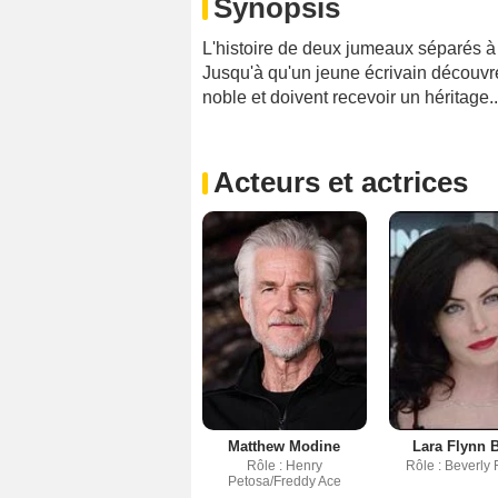
Synopsis
L'histoire de deux jumeaux séparés à l
Jusqu'à qu'un jeune écrivain découvr
noble et doivent recevoir un héritage..
Acteurs et actrices
Matthew Modine
Lara Flynn 
Rôle : Henry
Rôle : Beverly
Petosa/Freddy Ace