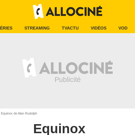
ÉRIES
STREAMING
TVACTU
VIDÉOS
VOD
Equinox de Alan Rudolph
Equinox