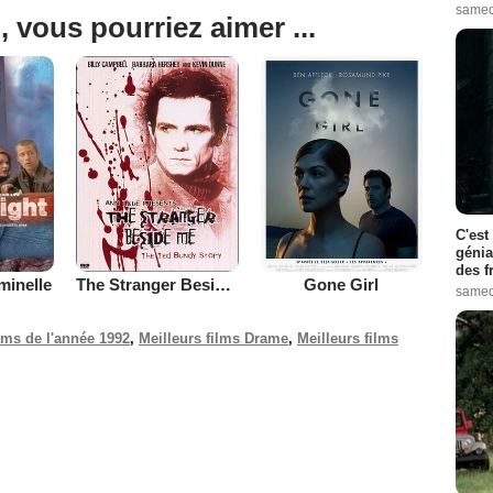
samed
, vous pourriez aimer ...
C'est
génia
des f
minelle
The Stranger Beside Me
Gone Girl
samed
ilms de l'année 1992
,
Meilleurs films Drame
,
Meilleurs films