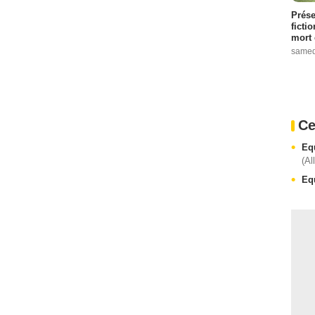
Prése
ficti
mort 
samed
Ce
Eq
(Al
Eq