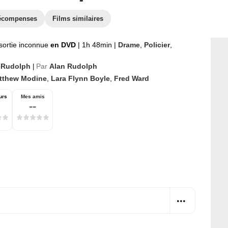
écompenses
Films similaires
sortie inconnue
en DVD
|
1h 48min
|
Drame
,
Policier
,
 Rudolph
Par
Alan Rudolph
|
tthew Modine
,
Lara Flynn Boyle
,
Fred Ward
urs
Mes amis
--