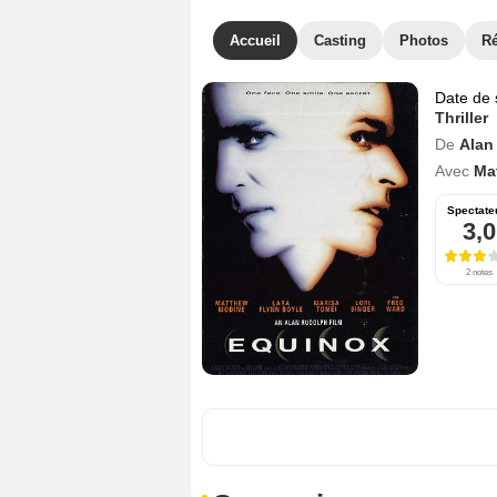
Accueil
Casting
Photos
R
Date de 
Thriller
De
Alan
Avec
Ma
Spectate
3,0
2 notes