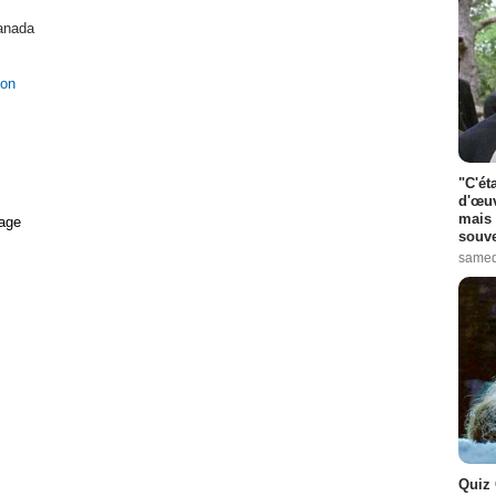
anada
ion
"C'ét
d'œuv
mais 
age
souve
samed
Quiz 