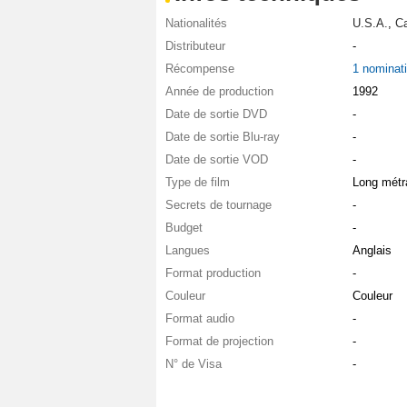
Nationalités
U.S.A.
,
C
Distributeur
-
Récompense
1 nominat
Année de production
1992
Date de sortie DVD
-
Date de sortie Blu-ray
-
Date de sortie VOD
-
Type de film
Long métr
Secrets de tournage
-
Budget
-
Langues
Anglais
Format production
-
Couleur
Couleur
Format audio
-
Format de projection
-
N° de Visa
-