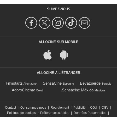
SUIVEZ-NOUS
ALLOCINÉ SUR MOBILE
ALLOCINÉ À L'ÉTRANGER
Filmstarts
SensaCine
Beyazperde
Allemagne
Espagne
Turquie
AdoroCinema
Sensacine México
Brésil
Mexique
Contact
|
Qui sommes-nous
|
Recrutement
|
Publicité
|
CGU
|
CGV
|
Politique de cookies
|
Préférences cookies
|
Données Personnelles
|