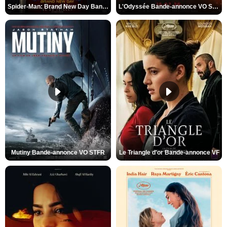
Spider-Man: Brand New Day Bande-annonce VO STFR
L'Odyssée Bande-annonce VO STFR
Mutiny Bande-annonce VO STFR
Le Triangle d'or Bande-annonce VF