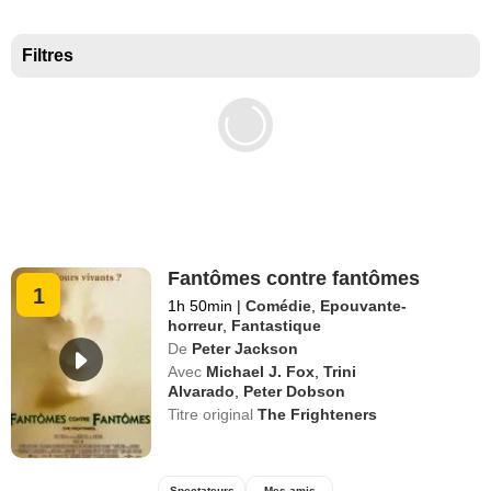
Meilleurs documentaires selon la presse
Filtres
Fantômes contre fantômes
1
1h 50min
|
Comédie
,
Epouvante-
horreur
,
Fantastique
De
Peter Jackson
Avec
Michael J. Fox
,
Trini
Alvarado
,
Peter Dobson
Titre original
The Frighteners
Spectateurs
Mes amis