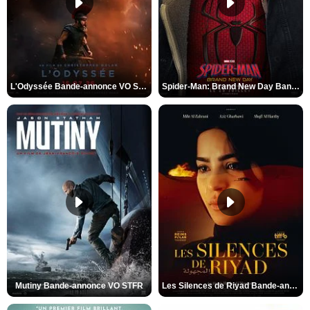
L'Odyssée Bande-annonce VO STFR
Spider-Man: Brand New Day Bande-annonce VO STFR
Mutiny Bande-annonce VO STFR
Les Silences de Riyad Bande-annonce VO STFR