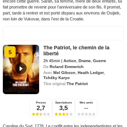
encore cette guerre. Sarah, sa femme, mère de deux enfants, lui
fait promettre de revenir pour l'anniversaire de son fils. Il promet,
part, tarde à rentrer et est porté disparu aux environs de Osijiek,
non loin de Vukovar, dans l'est de la Croatie.
The Patriot, le chemin de la
5
liberté
2h 45min
|
Action
,
Drame
,
Guerre
De
Roland Emmerich
Avec
Mel Gibson
,
Heath Ledger
,
Tchéky Karyo
Titre original
The Patriot
Presse
Spectateurs
Mes amis
2,7
3,5
--
Caroline du Sud, 1776. Le conflit entre les independantistes et les