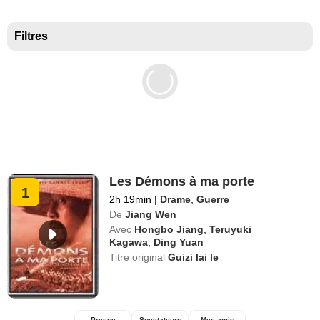
Meilleurs documentaires selon la presse
Filtres
Les Démons à ma porte
1
2h 19min
|
Drame
,
Guerre
De
Jiang Wen
Avec
Hongbo Jiang
,
Teruyuki
Kagawa
,
Ding Yuan
Titre original
Guizi lai le
Presse
Spectateurs
Mes amis