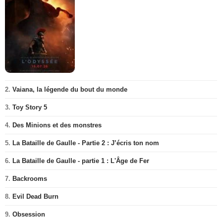
2.
Vaiana, la légende du bout du monde
3.
Toy Story 5
4.
Des Minions et des monstres
5.
La Bataille de Gaulle - Partie 2 : J’écris ton nom
6.
La Bataille de Gaulle - partie 1 : L'Âge de Fer
7.
Backrooms
8.
Evil Dead Burn
9.
Obsession