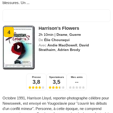
blessures. Un ...
Harrison's Flowers
4
2h 10min
|
Drame
,
Guerre
De
Élie Chouraqui
Avec
Andie MacDowell
,
David
Strathairn
,
Adrien Brody
Presse
Spectateurs
Mes amis
3,8
3,5
--
Octobre 1991, Harrison Lloyd, reporter-photographe célèbre pour
Newsweek, est envoyé en Yougoslavie pour "couvrir les débuts
d'un conflit mineur". Personne, à cette époque, ne comprend