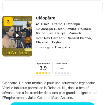
Cléopâtre
3
4h 11min
|
Drame
,
Historique
De
Joseph L. Mankiewicz
,
Rouben
Mamoulian
,
Darryl F. Zanuck
Avec
Rex Harrison
,
Richard Burton
,
Elizabeth Taylor
Titre original
Cleopatra
Spectateurs
Mes amis
3,9
--
Cléopâtre. Un nom mythique pour une souveraine légendaire.
Voici le fabuleux portrait de la Reine du Nil, dont la beauté
dévastatrice a fait trembler deux des plus grands seigneurs de
l’Empire romain, Jules César et Marc-Antoine.