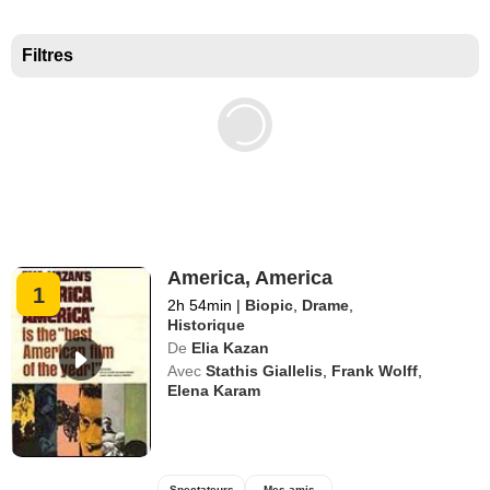
Meilleurs documentaires selon la presse
Filtres
America, America
1
2h 54min
|
Biopic
,
Drame
,
Historique
De
Elia Kazan
Avec
Stathis Giallelis
,
Frank Wolff
,
Elena Karam
Spectateurs
Mes amis