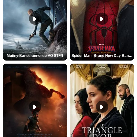
Mutiny Bande-annonce VO STFR
Spider-Man: Brand New Day Bande-annonce VO STFR