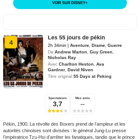
VOIR SUR DISNEY
+
Les 55 jours de pékin
4
2h 34min
|
Aventure
,
Drame
,
Guerre
De
Andrew Marton
,
Guy Green
,
Nicholas Ray
Avec
Charlton Heston
,
Ava
Gardner
,
David Niven
Titre original
55 Days at Peking
Spectateurs
Mes amis
3,7
--
Pékin, 1900. La révolte des Boxers prend de l'ampleur et les
autorités chinoises sont divisées : le général Jung-Lu presse
l'impératrice Tzu-Hsi d'arrêter les fanatiques, tandis que le prince