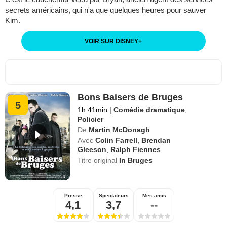
secrets américains, qui n'a que quelques heures pour sauver
Kim.
VOIR SUR DISNEY
+
Bons Baisers de Bruges
5
1h 41min
|
Comédie dramatique
,
Policier
De
Martin McDonagh
Avec
Colin Farrell
,
Brendan
Gleeson
,
Ralph Fiennes
Titre original
In Bruges
Presse
Spectateurs
Mes amis
4,1
3,7
--