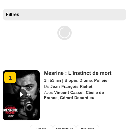
Meilleurs documentaires selon la presse
Filtres
Mesrine : L'Instinct de mort
1
1h 53min
|
Biopic
,
Drame
,
Policier
De
Jean-François Richet
Avec
Vincent Cassel
,
Cécile de
France
,
Gérard Depardieu
Presse
Spectateurs
Mes amis