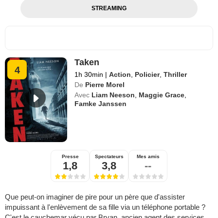
STREAMING
Taken
4
1h 30min
|
Action
,
Policier
,
Thriller
De
Pierre Morel
Avec
Liam Neeson
,
Maggie Grace
,
Famke Janssen
Presse
Spectateurs
Mes amis
1,8
3,8
--
Que peut-on imaginer de pire pour un père que d'assister
impuissant à l'enlèvement de sa fille via un téléphone portable ?
C'est le cauchemar vécu par Bryan, ancien agent des services