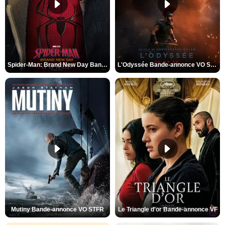
Spider-Man: Brand New Day Bande-annonce VO STFR
L'Odyssée Bande-annonce VO STFR
Mutiny Bande-annonce VO STFR
Le Triangle d'or Bande-annonce VF