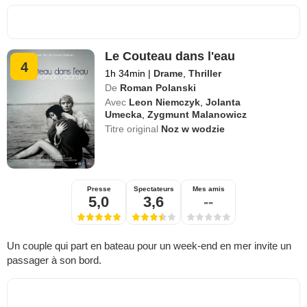
Le Couteau dans l'eau
4
1h 34min
|
Drame
,
Thriller
De
Roman Polanski
Avec
Leon Niemczyk
,
Jolanta
Umecka
,
Zygmunt Malanowicz
Titre original
Noz w wodzie
Presse
Spectateurs
Mes amis
5,0
3,6
--
Un couple qui part en bateau pour un week-end en mer invite un
passager à son bord.