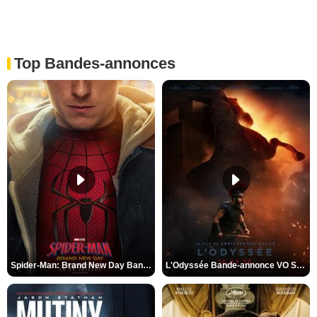
Top Bandes-annonces
Spider-Man: Brand New Day Bande-annonce VO STFR
L'Odyssée Bande-annonce VO STFR