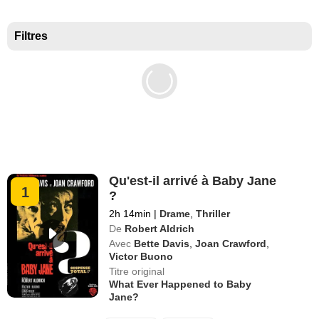
Meilleurs documentaires selon la presse
Filtres
Qu'est-il arrivé à Baby Jane
1
?
2h 14min
|
Drame
,
Thriller
De
Robert Aldrich
Avec
Bette Davis
,
Joan Crawford
,
Victor Buono
Titre original
What Ever Happened to Baby
Jane?