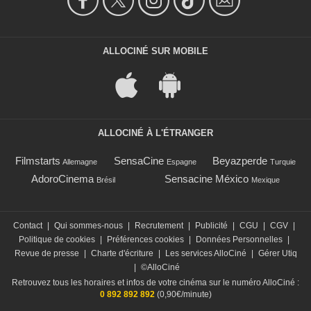
ALLOCINÉ SUR MOBILE
ALLOCINÉ À L'ÉTRANGER
Filmstarts
SensaCine
Beyazperde
Allemagne
Espagne
Turquie
AdoroCinema
Sensacine México
Brésil
Mexique
Contact
|
Qui sommes-nous
|
Recrutement
|
Publicité
|
CGU
|
CGV
|
Politique de cookies
|
Préférences cookies
|
Données Personnelles
|
Revue de presse
|
Charte d'écriture
|
Les services AlloCiné
|
Gérer Utiq
|
©AlloCiné
Retrouvez tous les horaires et infos de votre cinéma sur le numéro AlloCiné :
0 892 892 892
(0,90€/minute)