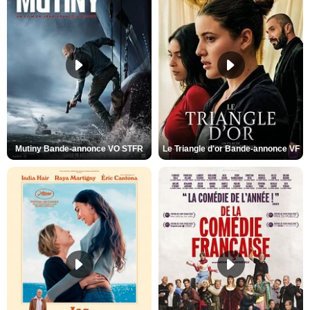
Mutiny Bande-annonce VO STFR
Le Triangle d'or Bande-annonce VF