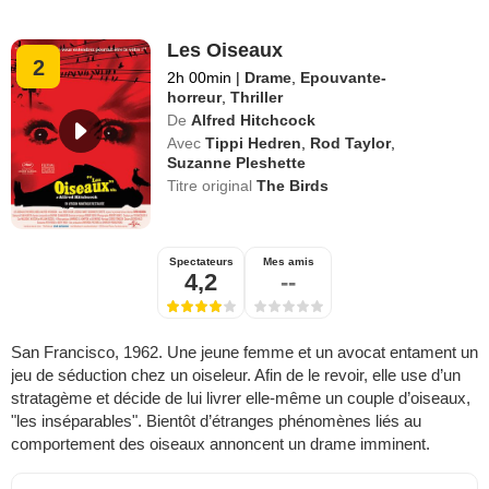
Les Oiseaux
2
2h 00min
|
Drame
,
Epouvante-
horreur
,
Thriller
De
Alfred Hitchcock
Avec
Tippi Hedren
,
Rod Taylor
,
Suzanne Pleshette
Titre original
The Birds
Spectateurs
Mes amis
4,2
--
San Francisco, 1962. Une jeune femme et un avocat entament un
jeu de séduction chez un oiseleur. Afin de le revoir, elle use d’un
stratagème et décide de lui livrer elle-même un couple d’oiseaux,
"les inséparables". Bientôt d’étranges phénomènes liés au
comportement des oiseaux annoncent un drame imminent.