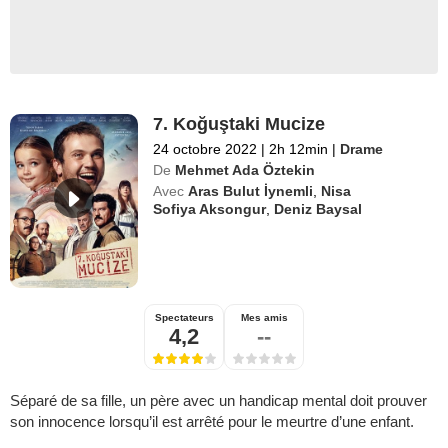
7. Koğuştaki Mucize
24 octobre 2022
|
2h 12min
|
Drame
De
Mehmet Ada Öztekin
Avec
Aras Bulut İynemli
,
Nisa
Sofiya Aksongur
,
Deniz Baysal
Spectateurs
Mes amis
4,2
--
Séparé de sa fille, un père avec un handicap mental doit prouver
son innocence lorsqu’il est arrêté pour le meurtre d’une enfant.