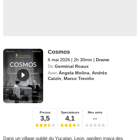
Cosmos
6 mai 2026
|
2h 30min
|
Drame
De
Germinal Roaux
Avec
Ángela Molina
,
Andrés
Catzín
,
Marco Treviño
Presse
Spectateurs
Mes amis
3,5
4,1
--
Dans un village oublié du Yucatan, Leon, gardien maya des