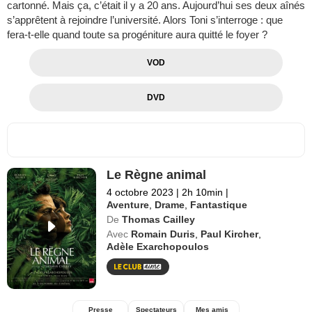
cartonné. Mais ça, c’était il y a 20 ans. Aujourd’hui ses deux aînés
s’apprêtent à rejoindre l’université. Alors Toni s’interroge : que
fera-t-elle quand toute sa progéniture aura quitté le foyer ?
VOD
DVD
Le Règne animal
4 octobre 2023
|
2h 10min
|
Aventure
,
Drame
,
Fantastique
De
Thomas Cailley
Avec
Romain Duris
,
Paul Kircher
,
Adèle Exarchopoulos
Presse
Spectateurs
Mes amis