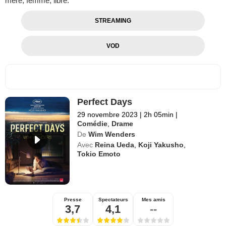
mère, femme, libre.
STREAMING
VOD
Perfect Days
29 novembre 2023
|
2h 05min
|
Comédie
,
Drame
De
Wim Wenders
Avec
Reina Ueda
,
Koji Yakusho
,
Tokio Emoto
Presse
Spectateurs
Mes amis
3,7
4,1
--