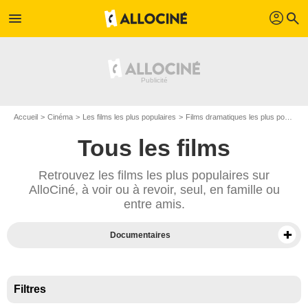
profil
menu
search
Accueil
Cinéma
Les films les plus populaires
Films dramatiques les plus populaires
Tous les films
Retrouvez les films les plus populaires sur
AlloCiné, à voir ou à revoir, seul, en famille ou
entre amis.
Documentaires
Films sur Prime Video
Films en VOD
Filtres