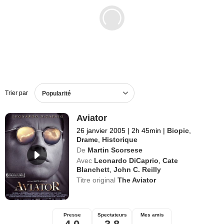
Films en DVD
BO de films
Trier par
Popularité
Aviator
26 janvier 2005
|
2h 45min
|
Biopic
,
Drame
,
Historique
De
Martin Scorsese
Avec
Leonardo DiCaprio
,
Cate
Blanchett
,
John C. Reilly
Titre original
The Aviator
Presse
Spectateurs
Mes amis