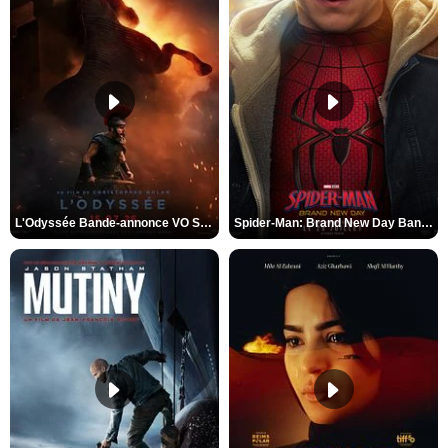
L'Odyssée Bande-annonce VO STFR
Spider-Man: Brand New Day Bande-annonce VO STFR