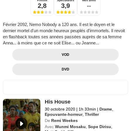
Presse
Spectateurs
Mes amis
2,8
3,9
--
Février 2092, Nemo Nobody a 120 ans. Il est le doyen et le
dernier mortel d'un monde heureux peuplés d'immortels. Il revoit
en flashback toutes ses années passées auprès de sa femme
Anna... à moins que ce ne soit Elise... ou Jeanne...
VOD
DVD
His House
30 octobre 2020
|
1h 33min
|
Drame
,
Epouvante-horreur
,
Thriller
De
Remi Weekes
Avec
Wunmi Mosaku
,
Sope Dirisu
,