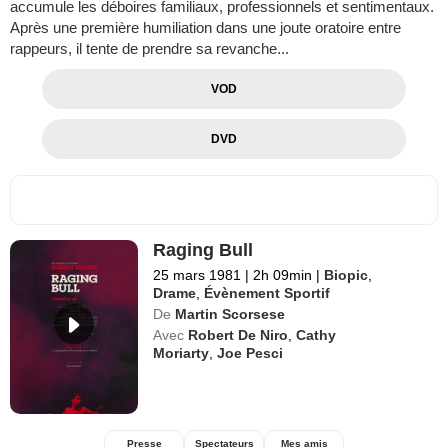
accumule les déboires familiaux, professionnels et sentimentaux.
Après une première humiliation dans une joute oratoire entre
rappeurs, il tente de prendre sa revanche...
VOD
DVD
Raging Bull
25 mars 1981
|
2h 09min
|
Biopic
,
Drame
,
Évènement Sportif
De
Martin Scorsese
Avec
Robert De Niro
,
Cathy
Moriarty
,
Joe Pesci
Presse
Spectateurs
Mes amis