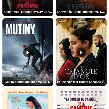
Spider-Man: Brand New Day Bande-annonce VO STFR
L'Odyssée Bande-annonce VO STFR
Mutiny Bande-annonce VO STFR
Le Triangle d'or Bande-annonce VF