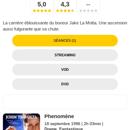
5,0
4,3
--
La carrière éblouissante du boxeur Jake La Motta. Une ascension
aussi fulgurante que sa chute.
SÉANCES (1)
STREAMING
VOD
DVD
Phenomène
18 septembre 1996
|
2h 03min
|
Drame
,
Fantastique