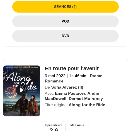
SÉANCES (4)
VOD
DVD
En route pour l'avenir
6 mai 2022
|
1h 46min
|
Drame
,
Romance
De
Sofia Alvarez (II)
Avec
Emma Pasarow
,
Andie
MacDowell
,
Dermot Mulroney
Titre original
Along for the Ride
Spectateurs
Mes amis
2,6
--