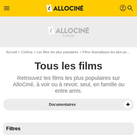
profil
menu
search
Accueil
Cinéma
Les films les plus populaires
Films dramatiques les plus populaires
Tous les films
Retrouvez les films les plus populaires sur
AlloCiné, à voir ou à revoir, seul, en famille ou
entre amis.
Documentaires
Films sur Prime Video
Films en VOD
Filtres