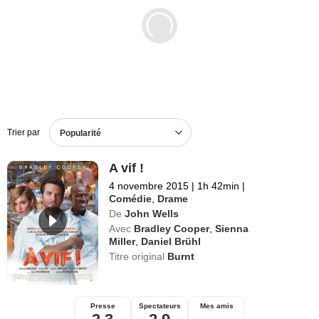
Films en DVD
BO de films
Trier par
Popularité
A vif !
4 novembre 2015
|
1h 42min
|
Comédie
,
Drame
De
John Wells
Avec
Bradley Cooper
,
Sienna
Miller
,
Daniel Brühl
Titre original
Burnt
Presse
Spectateurs
Mes amis