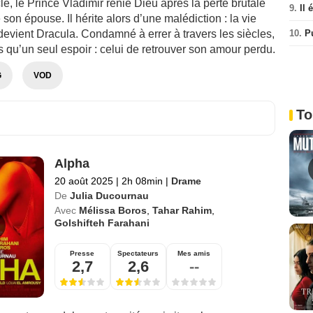
e, le Prince Vladimir renie Dieu après la perte brutale
9.
Il 
e son épouse. Il hérite alors d’une malédiction : la vie
10.
P
l devient Dracula. Condamné à errer à travers les siècles,
us qu’un seul espoir : celui de retrouver son amour perdu.
G
VOD
To
Alpha
20 août 2025
|
2h 08min
|
Drame
De
Julia Ducournau
Avec
Mélissa Boros
,
Tahar Rahim
,
Golshifteh Farahani
Presse
Spectateurs
Mes amis
2,7
2,6
--