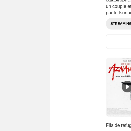
Cambodge
(29)
un couple e
par le tsun
Cameroun
(22)
Canada
(1751)
STREAMIN
Chili
(221)
Chine
(600)
Chypre
(39)
Colombie
(145)
Corée
(51)
Corée du Sud
(550)
Costa Rica
(25)
Croatie
(186)
Cuba
(72)
Danemark
(457)
Egypte
(156)
Emirats Arabes Unis
(50)
Fils de réfug