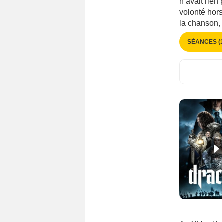
n’avait rien
Espagne
(1599)
volonté hor
Estonie
(96)
la chanson, 
Finlande
(249)
SÉANCES (1
Grande-Bretagne
(3472)
Grèce
(289)
Géorgie
(85)
Hong-Kong
(360)
Hongrie
(320)
Inde
(1523)
Indonésie
(132)
Irak
(33)
Iran
(309)
Irlande
(326)
Islande
(110)
Israël
(323)
Italie
(2787)