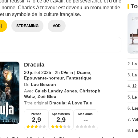
 pour réussir. À force de travail, de persévérance et d’une
To
s norme, Charles Aznavour est devenu un monument de
et un symbole de la culture française.
)
STREAMING
VOD
2.
La 
Dracula
30 juillet 2025
|
2h 09min
|
Drame
,
3.
La 
Epouvante-horreur
,
Fantastique
De
Luc Besson
4.
12
Avec
Caleb Landry Jones
,
Christoph
Waltz
,
Zoë Bleu
5.
Le
Titre original
Dracula: A Love Tale
6.
Le
Presse
Spectateurs
Mes amis
2,9
2,9
--
7.
Vo
8.
Int