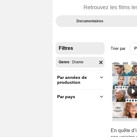
Retrouvez les films les
Documentaires
Filtres
Trier par
P
Genre
:
Drame
Par années de
production
2030 - 2039
(43)
2020 - 2029
(10480)
Par pays
France
(8873)
2010 - 2019
(11167)
U.S.A.
(14762)
2000 - 2009
(7682)
Afrique du Sud
(159)
1990 - 1999
(3877)
Albanie
(55)
En quête d’
1980 - 1989
(2586)
Algérie
(114)