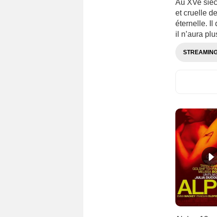
Au XVe siècl
Japon
(1513)
et cruelle d
Jordanie
(28)
éternelle. I
il n’aura pl
kazakhstan
(66)
Kenya
(29)
STREAMIN
kirghizistan
(20)
Kosovo
(29)
Lettonie
(68)
Liban
(99)
Lituanie
(99)
Luxembourg
(203)
Macédoine
(68)
Malaisie
(42)
Maroc
(150)
Mexique
(628)
Monténégro
(41)