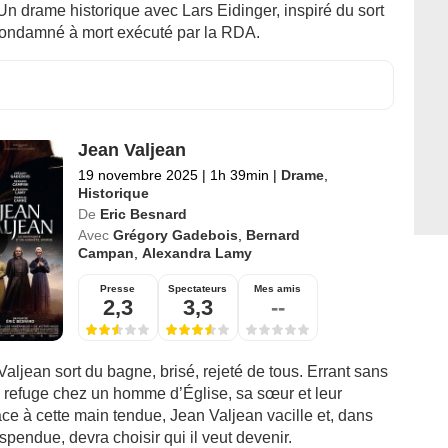
n drame historique avec Lars Eidinger, inspiré du sort
condamné à mort exécuté par la RDA.
Jean Valjean
19 novembre 2025
|
1h 39min
|
Drame
,
Historique
De
Eric Besnard
Avec
Grégory Gadebois
,
Bernard
Campan
,
Alexandra Lamy
Presse
Spectateurs
Mes amis
2,3
3,3
--
aljean sort du bagne, brisé, rejeté de tous. Errant sans
ve refuge chez un homme d’Église, sa sœur et leur
ce à cette main tendue, Jean Valjean vacille et, dans
uspendue, devra choisir qui il veut devenir.