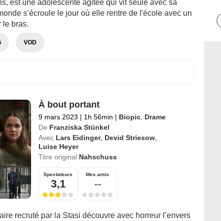
s, est une adolescente agitée qui vit seule avec sa
onde s’écroule le jour où elle rentre de l'école avec un
 le bras.
G
VOD
À bout portant
9 mars 2023
|
1h 56min
|
Biopic
,
Drame
De
Franziska Stünkel
Avec
Lars Eidinger
,
Devid Striesow
,
Luise Heyer
Titre original
Nahschuss
Spectateurs
Mes amis
3,1
--
aire recruté par la Stasi découvre avec horreur l’envers