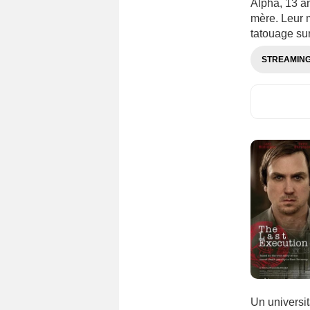
Alpha, 13 an
Nigéria
(134)
mère. Leur m
Norvège
(316)
tatouage sur
Nouvelle-Zélande
(89)
STREAMIN
Pakistan
(30)
Palestine
(58)
Pays-Bas
(553)
Philippines
(227)
Pologne
(559)
Portugal
(367)
Pérou
(120)
Qatar
(137)
Roumanie
(264)
Russie
(484)
République dominicaine
(39)
République tchèque
(236)
Un universit