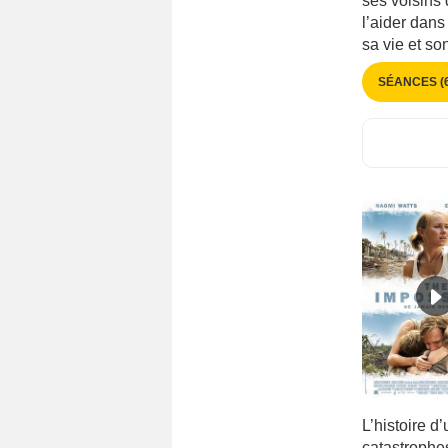
ses voisins
1970 - 1979
(2265)
l’aider dans
Allemagne
(3064)
1960 - 1969
(1961)
sa vie et son
Allemagne de l'Est
(45)
1950 - 1959
(1730)
SÉANCES (6
Allemagne de l'Ouest
(410)
1940 - 1949
(1037)
Arabie Saoudite
(60)
1930 - 1939
(818)
Argentine
(591)
1920 - 1929
(577)
Arménie
(23)
1910 - 1919
(172)
Australie
(476)
1900 - 1909
(5)
Autriche
(409)
1890 - 1899
(1)
Belgique
(1076)
Bengladesh
(34)
Bolivie
(32)
Bosnie-Herzégovine
(88)
Brésil
(612)
Bulgarie
(185)
L’histoire d
Burkina Faso
(31)
catastrophe