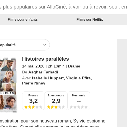
 plus populaires sur AlloCiné, à voir ou à revoir, seul, e
Films pour enfants
Films sur Netflix
opularité
Histoires parallèles
14 mai 2026
|
2h 19min
|
Drame
De
Asghar Farhadi
Avec
Isabelle Huppert
,
Virginie Efira
,
Pierre Niney
Presse
Spectateurs
Mes amis
3,2
2,9
--
inspiration pour son nouveau roman, Sylvie espionne