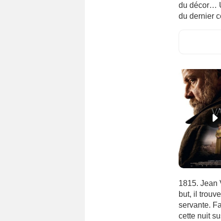
Serbie
(201)
du décor… U
du dernier 
Singapour
(97)
Slovaquie
(125)
Slovénie
(118)
Sri Lanka
(28)
Suisse
(584)
Suède
(645)
Sénégal
(44)
Taïwan
(236)
Tchécoslovaquie
(112)
Thaïlande
(115)
Tunisie
(114)
Turquie
(672)
1815. Jean V
Ukraine
(114)
but, il trou
URSS
(240)
servante. Fa
cette nuit s
Uruguay
(66)