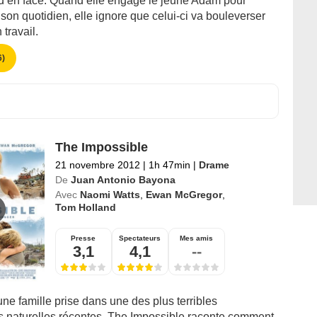
 d’en face. Quand elle engage le jeune Adam pour
 son quotidien, elle ignore que celui-ci va bouleverser
 travail.
)
The Impossible
21 novembre 2012
|
1h 47min
|
Drame
De
Juan Antonio Bayona
Avec
Naomi Watts
,
Ewan McGregor
,
Tom Holland
Presse
Spectateurs
Mes amis
3,1
4,1
--
’une famille prise dans une des plus terribles
s naturelles récentes. The Impossible raconte comment