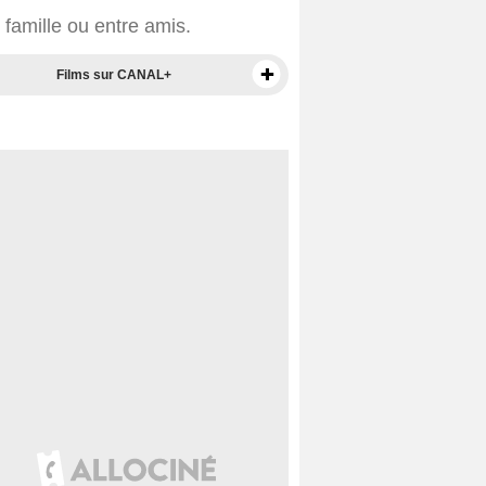
n famille ou entre amis.
Films sur CANAL+
Films sur Prime Video
Films en VOD
Films en DVD
BO de films