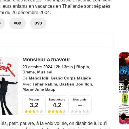
t leurs enfants en vacances en Thaïlande sont séparés
ami du 26 décembre 2004.
G
VOD
DVD
Monsieur Aznavour
23 octobre 2024
|
2h 13min
|
Biopic
,
Drame
,
Musical
De
Mehdi Idir
,
Grand Corps Malade
Avec
Tahar Rahim
,
Bastien Bouillon
,
Marie-Julie Baup
Presse
Spectateurs
Mes amis
3,2
4,2
--
iés, petit, pauvre, à la voix voilée, on disait de lui qu’il