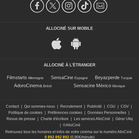
ALLOCINÉ SUR MOBILE
ALLOCINÉ À L'ÉTRANGER
Filmstarts
SensaCine
Beyazperde
Allemagne
Espagne
Turquie
AdoroCinema
Sensacine México
Brésil
Mexique
Contact
|
Qui sommes-nous
|
Recrutement
|
Publicité
|
CGU
|
CGV
|
Politique de cookies
|
Préférences cookies
|
Données Personnelles
|
Revue de presse
|
Charte d'écriture
|
Les services AlloCiné
|
Gérer Utiq
|
©AlloCiné
Retrouvez tous les horaires et infos de votre cinéma sur le numéro AlloCiné :
0 892 892 892
(0,90€/minute)