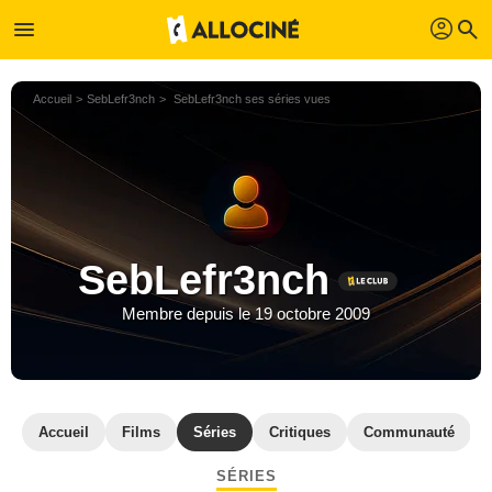
profil
menu
search
Accueil
SebLefr3nch
SebLefr3nch ses séries vues
SebLefr3nch
Membre depuis le 19 octobre 2009
Accueil
Films
Séries
Critiques
Communauté
SÉRIES