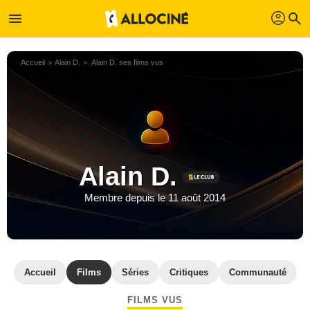
profil
menu
search
Accueil
Alain D.
Alain D. ses films vus
Alain D.
Membre depuis le 11 août 2014
Accueil
Films
Séries
Critiques
Communauté
FILMS VUS