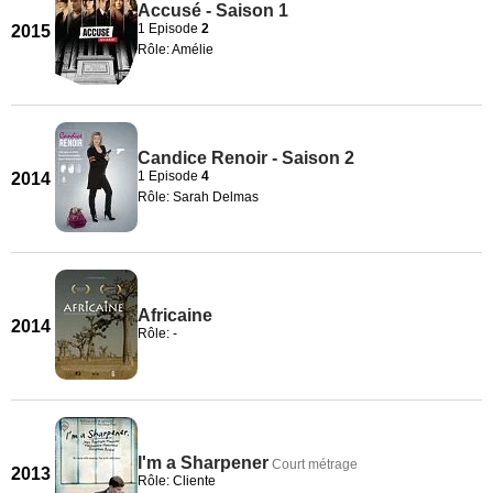
Accusé - Saison 1
1 Episode
2
2015
Rôle: Amélie
Candice Renoir - Saison 2
1 Episode
4
2014
Rôle: Sarah Delmas
Africaine
2014
Rôle: -
I'm a Sharpener
Court métrage
2013
Rôle: Cliente