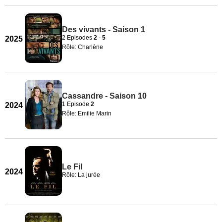
Des vivants - Saison 1
2 Episodes
2
-
5
2025
Rôle: Charlène
Cassandre - Saison 10
1 Episode
2
2024
Rôle: Emilie Marin
Le Fil
2024
Rôle: La jurée