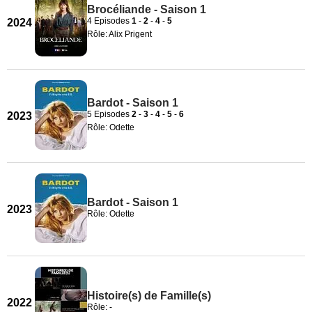
Brocéliande - Saison 1
4 Episodes
1
-
2
-
4
-
5
2024
Rôle: Alix Prigent
Bardot - Saison 1
5 Episodes
2
-
3
-
4
-
5
-
6
2023
Rôle: Odette
Bardot - Saison 1
2023
Rôle: Odette
Histoire(s) de Famille(s)
2022
Rôle: -