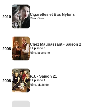
Cigarettes et Bas Nylons
2010
Rôle: Ginou
Chez Maupassant - Saison 2
1 Episode
6
2008
Rôle: la voisine
P.J. - Saison 21
1 Episode
4
2008
Rôle: Mathilde