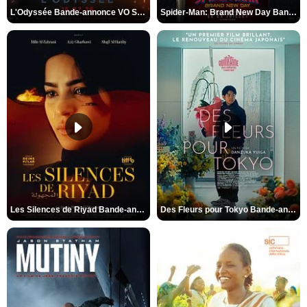
L'Odyssée Bande-annonce VO STFR
Spider-Man: Brand New Day Bande-annonce VO STFR
Les Silences de Riyad Bande-annonce VO STFR
Des Fleurs pour Tokyo Bande-annonce VO STFR