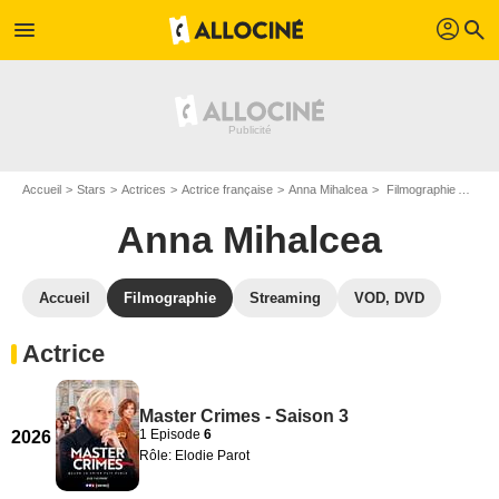
profil
menu
search
Accueil
Stars
Actrices
Actrice française
Anna Mihalcea
Filmographie Anna Mihalcea
Anna Mihalcea
Accueil
Filmographie
Streaming
VOD, DVD
Actrice
Master Crimes - Saison 3
1 Episode
6
2026
Rôle: Elodie Parot