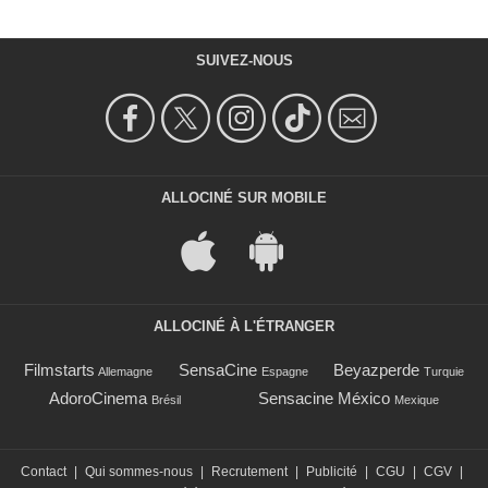
SUIVEZ-NOUS
ALLOCINÉ SUR MOBILE
ALLOCINÉ À L'ÉTRANGER
Filmstarts
SensaCine
Beyazperde
Allemagne
Espagne
Turquie
AdoroCinema
Sensacine México
Brésil
Mexique
Contact
|
Qui sommes-nous
|
Recrutement
|
Publicité
|
CGU
|
CGV
|