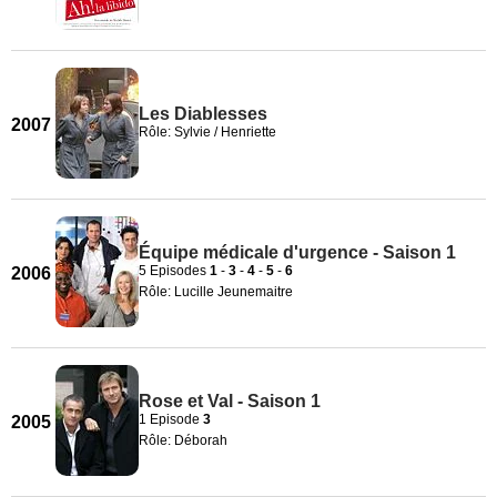
Les Diablesses
2007
Rôle: Sylvie / Henriette
Équipe médicale d'urgence - Saison 1
5 Episodes
1
-
3
-
4
-
5
-
6
2006
Rôle: Lucille Jeunemaitre
Rose et Val - Saison 1
1 Episode
3
2005
Rôle: Déborah