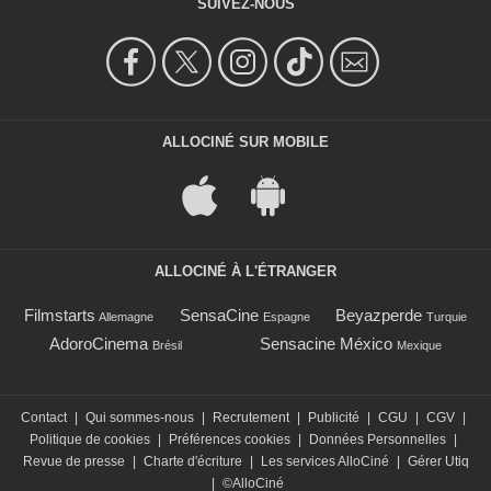
SUIVEZ-NOUS
ALLOCINÉ SUR MOBILE
ALLOCINÉ À L'ÉTRANGER
Filmstarts
SensaCine
Beyazperde
Allemagne
Espagne
Turquie
AdoroCinema
Sensacine México
Brésil
Mexique
Contact
|
Qui sommes-nous
|
Recrutement
|
Publicité
|
CGU
|
CGV
|
Politique de cookies
|
Préférences cookies
|
Données Personnelles
|
Revue de presse
|
Charte d'écriture
|
Les services AlloCiné
|
Gérer Utiq
|
©AlloCiné