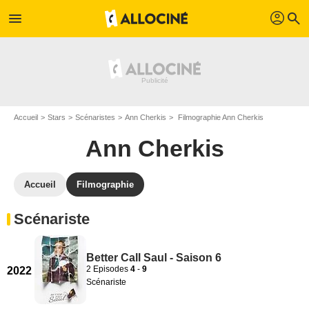
profil
menu
search
Accueil
Stars
Scénaristes
Ann Cherkis
Filmographie Ann Cherkis
Ann Cherkis
Accueil
Filmographie
Scénariste
Better Call Saul - Saison 6
2 Episodes
4
-
9
2022
Scénariste