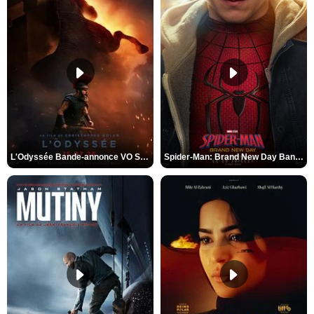
L'Odyssée Bande-annonce VO STFR
Spider-Man: Brand New Day Bande-annonce VO STFR