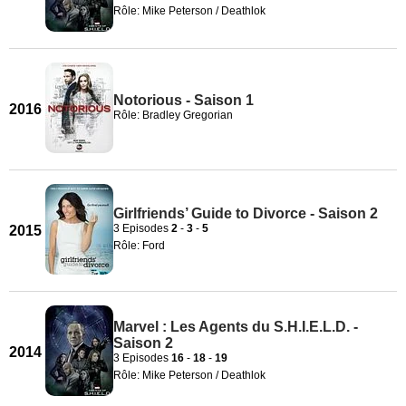
Rôle: Mike Peterson / Deathlok
Notorious - Saison 1
2016
Rôle: Bradley Gregorian
Girlfriends’ Guide to Divorce - Saison 2
3 Episodes
2
-
3
-
5
2015
Rôle: Ford
Marvel : Les Agents du S.H.I.E.L.D. -
Saison 2
2014
3 Episodes
16
-
18
-
19
Rôle: Mike Peterson / Deathlok