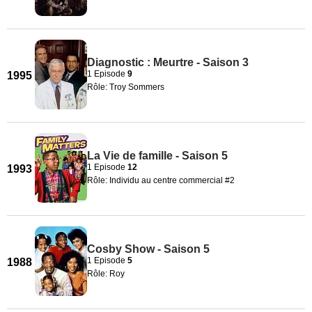
Diagnostic : Meurtre - Saison 3
1 Episode
9
1995
Rôle: Troy Sommers
La Vie de famille - Saison 5
1 Episode
12
1993
Rôle: Individu au centre commercial #2
Cosby Show - Saison 5
1 Episode
5
1988
Rôle: Roy