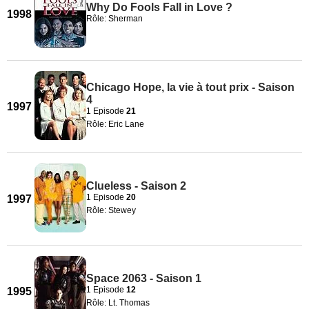
Why Do Fools Fall in Love ?
1998
Rôle: Sherman
Chicago Hope, la vie à tout prix - Saison
4
1997
1 Episode
21
Rôle: Eric Lane
Clueless - Saison 2
1 Episode
20
1997
Rôle: Stewey
Space 2063 - Saison 1
1 Episode
12
1995
Rôle: Lt. Thomas