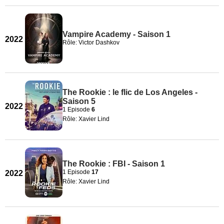
Vampire Academy - Saison 1
2022
Rôle: Victor Dashkov
The Rookie : le flic de Los Angeles -
Saison 5
2022
1 Episode
6
Rôle: Xavier Lind
The Rookie : FBI - Saison 1
1 Episode
17
2022
Rôle: Xavier Lind