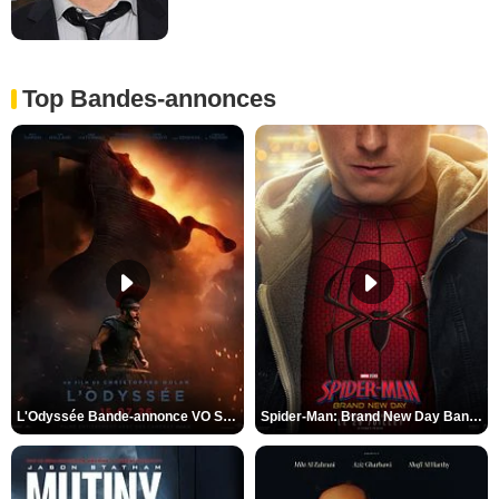
Top Bandes-annonces
L'Odyssée Bande-annonce VO STFR
Spider-Man: Brand New Day Bande-annonce VO STFR