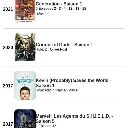
Generation - Saison 1
6 Episodes
2
-
3
-
4
-
12
-
13
-
15
2021
Rôle: Joe
Council of Dads - Saison 1
2020
Rôle: Dr. Oliver Post
Kevin (Probably) Saves the World -
Saison 1
2017
Rôle: Adjoint Nathan Purcell
Marvel : Les Agents du S.H.I.E.L.D. -
Saison 5
2017
1 Episode
12