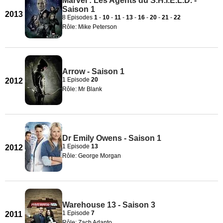
Marvel : Les Agents du S.H.I.E.L.D. -
Saison 1
2013
8 Episodes
1
-
10
-
11
-
13
-
16
-
20
-
21
-
22
Rôle: Mike Peterson
Arrow - Saison 1
1 Episode
20
2012
Rôle: Mr Blank
Dr Emily Owens - Saison 1
1 Episode
13
2012
Rôle: George Morgan
Warehouse 13 - Saison 3
1 Episode
7
2011
Rôle: Zach Adanto