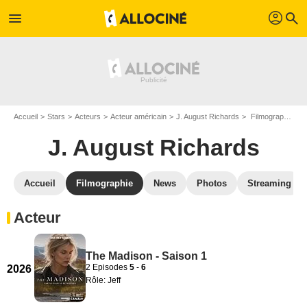
profil
menu
search
Accueil
Stars
Acteurs
Acteur américain
J. August Richards
Filmographie J. August Richards
J. August Richards
Accueil
Filmographie
News
Photos
Streaming
Acteur
The Madison - Saison 1
2 Episodes
5
-
6
2026
Rôle: Jeff