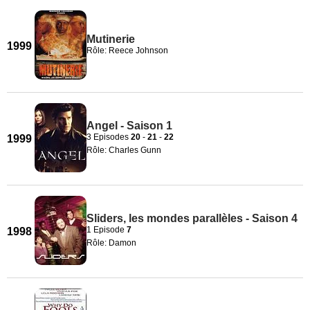
Mutinerie
1999
Rôle: Reece Johnson
Angel - Saison 1
3 Episodes
20
-
21
-
22
1999
Rôle: Charles Gunn
Sliders, les mondes parallèles - Saison 4
1 Episode
7
1998
Rôle: Damon