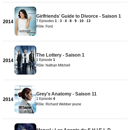
Girlfriends’ Guide to Divorce - Saison 1
7 Episodes
1
-
3
-
4
-
8
-
9
-
10
-
13
2014
Rôle: Ford
The Lottery - Saison 1
1 Episode
1
2014
Rôle: Nathan Mitchell
Grey's Anatomy - Saison 11
1 Episode
4
2014
Rôle: Richard Webber jeune