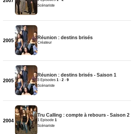
2007
Scénariste
Réunion : destins brisés
2005
Créateur
Réunion : destins brisés - Saison 1
3 Episodes
1
-
2
-
9
2005
Scénariste
Tru Calling : compte à rebours - Saison 2
1 Episode
1
2004
Scénariste