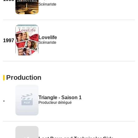
Scénariste
Lovelife
1997
Scénariste
Production
Triangle - Saison 1
-
Producteur délégué