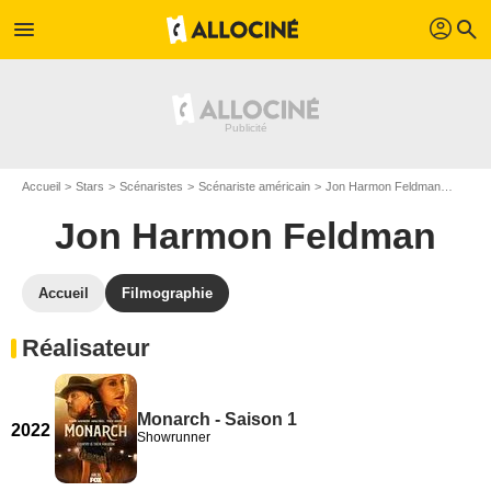
profil
menu
search
Accueil
Stars
Scénaristes
Scénariste américain
Jon Harmon Feldman
Filmo
Jon Harmon Feldman
Accueil
Filmographie
Réalisateur
Monarch - Saison 1
2022
Showrunner