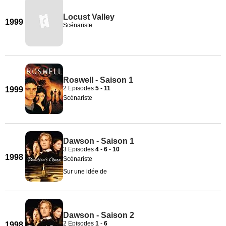
Locust Valley
1999
Scénariste
Roswell - Saison 1
2 Episodes
5
-
11
1999
Scénariste
Dawson - Saison 1
3 Episodes
4
-
6
-
10
1998
Scénariste
Sur une idée de
Dawson - Saison 2
2 Episodes
1
-
6
1998