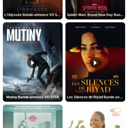
L'Odyssée Bande-annonce VO STFR
Spider-Man: Brand New Day Bande-annonce VO STFR
Mutiny Bande-annonce VO STFR
Les Silences de Riyad Bande-annonce VO STFR