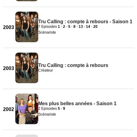
Tru Calling : compte à rebours - Saison 1
7 Episodes
1
-
2
-
5
-
8
-
13
-
14
-
20
2003
Scénariste
Tru Calling : compte à rebours
2003
Créateur
Mes plus belles années - Saison 1
2 Episodes
5
-
9
2002
Scénariste