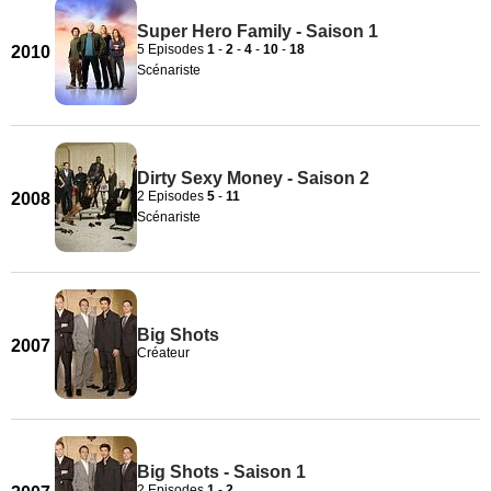
Super Hero Family - Saison 1
5 Episodes
1
-
2
-
4
-
10
-
18
2010
Scénariste
Dirty Sexy Money - Saison 2
2 Episodes
5
-
11
2008
Scénariste
Big Shots
2007
Créateur
Big Shots - Saison 1
2 Episodes
1
-
2