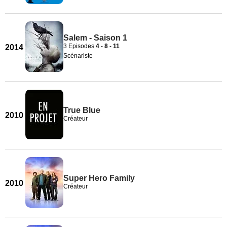
Salem - Saison 1
3 Episodes
4
-
8
-
11
2014
Scénariste
True Blue
2010
Créateur
Super Hero Family
2010
Créateur