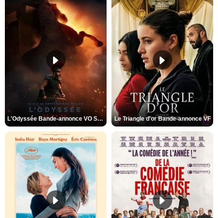
L'Odyssée Bande-annonce VO STFR
Le Triangle d'or Bande-annonce VF