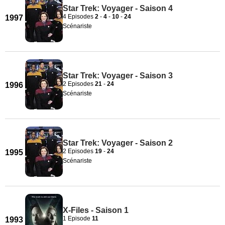
Star Trek: Voyager - Saison 4
4 Episodes
2
-
4
-
10
-
24
1997
Scénariste
Star Trek: Voyager - Saison 3
2 Episodes
21
-
24
1996
Scénariste
Star Trek: Voyager - Saison 2
2 Episodes
19
-
24
1995
Scénariste
X-Files - Saison 1
1 Episode
11
1993