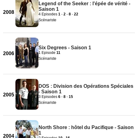
Legend of the Seeker : l'épée de vérité -
Saison 1
2008
4 Episodes
1
-
2
-
8
-
22
Scénariste
Six Degrees - Saison 1
1 Episode
11
2006
Scénariste
DOS : Division des Opérations Spéciales
- Saison 1
2005
3 Episodes
6
-
8
-
15
Scénariste
North Shore : hôtel du Pacifique - Saison
1
2004
2 Episodes
10
-
16