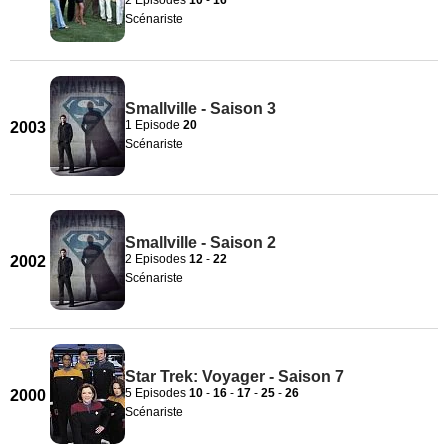
Scénariste
Smallville - Saison 3
1 Episode
20
2003
Scénariste
Smallville - Saison 2
2 Episodes
12
-
22
2002
Scénariste
Star Trek: Voyager - Saison 7
5 Episodes
10
-
16
-
17
-
25
-
26
2000
Scénariste