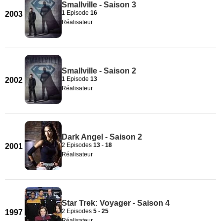
Smallville - Saison 3
1 Episode
16
2003
Réalisateur
Smallville - Saison 2
1 Episode
13
2002
Réalisateur
Dark Angel - Saison 2
2 Episodes
13
-
18
2001
Réalisateur
Star Trek: Voyager - Saison 4
2 Episodes
5
-
25
1997
Réalisateur