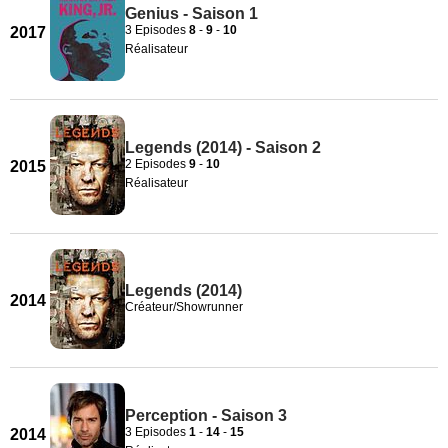
Genius - Saison 1
3 Episodes
8
-
9
-
10
2017
Réalisateur
Legends (2014) - Saison 2
2 Episodes
9
-
10
2015
Réalisateur
Legends (2014)
2014
Créateur/Showrunner
Perception - Saison 3
3 Episodes
1
-
14
-
15
2014