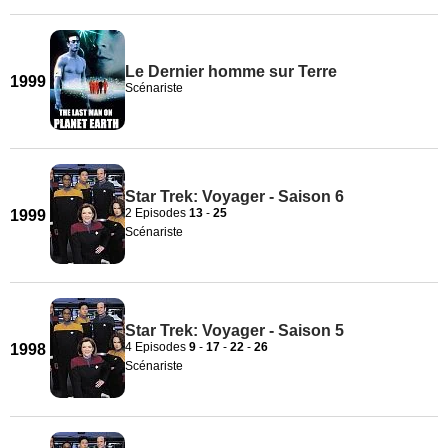
Le Dernier homme sur Terre
1999
Scénariste
Star Trek: Voyager - Saison 6
2 Episodes
13
-
25
1999
Scénariste
Star Trek: Voyager - Saison 5
4 Episodes
9
-
17
-
22
-
26
1998
Scénariste