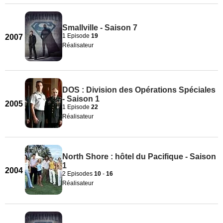
Smallville - Saison 7
1 Episode
19
2007
Réalisateur
DOS : Division des Opérations Spéciales
- Saison 1
2005
1 Episode
22
Réalisateur
North Shore : hôtel du Pacifique - Saison
1
2004
2 Episodes
10
-
16
Réalisateur