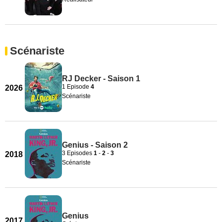
Scénariste
RJ Decker - Saison 1
1 Episode
4
2026
Scénariste
Genius - Saison 2
3 Episodes
1
-
2
-
3
2018
Scénariste
Genius
2017