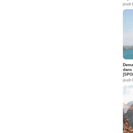
jeudi 
Demai
dans 
[SPO
jeudi 