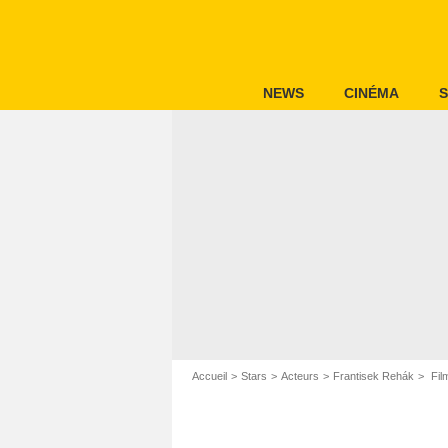
NEWS
CINÉMA
S
Accueil
Stars
Acteurs
Frantisek Rehák
Fil