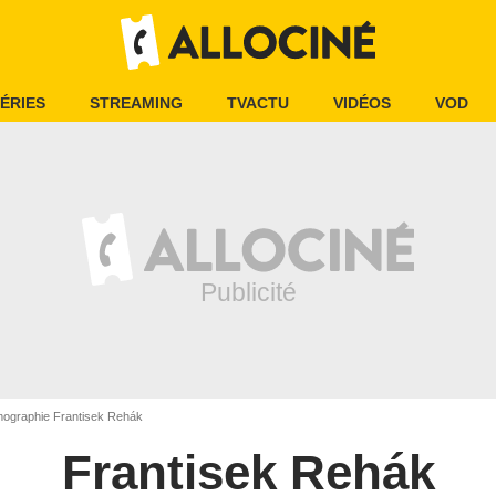
ÉRIES
STREAMING
TVACTU
VIDÉOS
VOD
mographie Frantisek Rehák
Frantisek Rehák