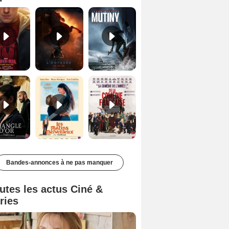
Le Triangle d'or Bande-annonce VF
Les Matins merveilleux Bande-annonce VF
De la Comédie-Française Teaser VF
Bandes-annonces à ne pas manquer
utes les actus Ciné &
ries