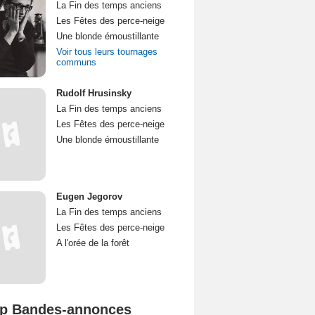
La Fin des temps anciens
Les Fêtes des perce-neige
Une blonde émoustillante
Voir tous leurs tournages
communs
Rudolf Hrusinsky
La Fin des temps anciens
Les Fêtes des perce-neige
Une blonde émoustillante
Eugen Jegorov
La Fin des temps anciens
Les Fêtes des perce-neige
A l'orée de la forêt
p Bandes-annonces
Spider-Man: Brand New Day Bande-annonce VO STFR
L'Odyssée Bande-annonce VO STFR
Mutiny Bande-annonce VO STFR