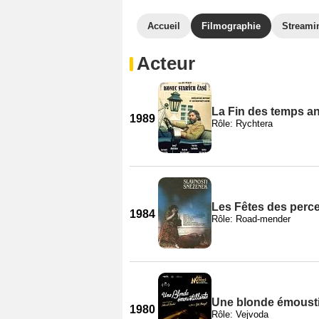
Accueil
Filmographie
Streami
Acteur
La Fin des temps a
1989
Rôle: Rychtera
Les Fêtes des perc
1984
Rôle: Road-mender
Une blonde émousti
1980
Rôle: Vejvoda