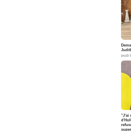
Demai
Judit
jeudi 
"J'ai
d'Hol
refus
super