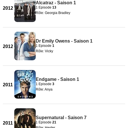
Alcatraz - Saison 1
1 Episode
13
2012
Rôle: Georgia Bradley
Dr Emily Owens - Saison 1
1 Episode
1
2012
Rôle: Vicky
Endgame - Saison 1
1 Episode
3
2011
Rôle: Anya
Supernatural - Saison 7
1 Episode
21
2011
Rôle: Hester