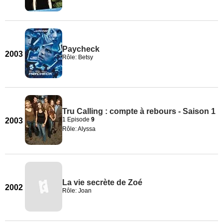
Paycheck
2003
Rôle: Betsy
Tru Calling : compte à rebours - Saison 1
1 Episode
9
2003
Rôle: Alyssa
La vie secrète de Zoé
2002
Rôle: Joan