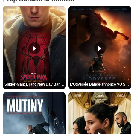
Spider-Man: Brand New Day Bande-annonce VO STFR
L'Odyssée Bande-annonce VO STFR