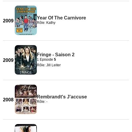
Year Of The Carnivore
2009
Rôle: Kathy
Fringe - Saison 2
1 Episode
5
2009
Rôle: Jill Leiter
Rembrandt's J'accuse
2008
Rôle: -