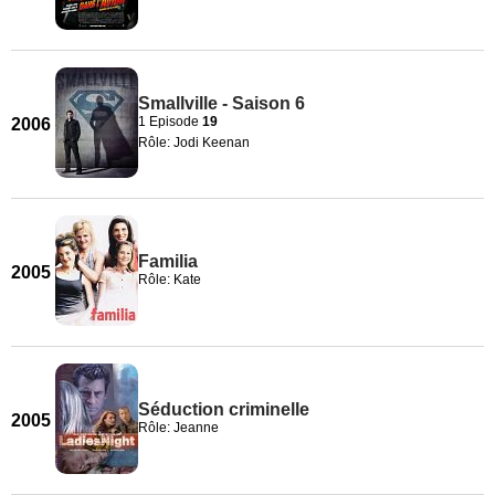
Smallville - Saison 6
1 Episode
19
2006
Rôle: Jodi Keenan
Familia
2005
Rôle: Kate
Séduction criminelle
2005
Rôle: Jeanne