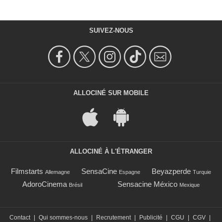
SUIVEZ-NOUS
ALLOCINÉ SUR MOBILE
ALLOCINÉ À L'ÉTRANGER
Filmstarts
SensaCine
Beyazperde
Allemagne
Espagne
Turquie
AdoroCinema
Sensacine México
Brésil
Mexique
Contact
|
Qui sommes-nous
|
Recrutement
|
Publicité
|
CGU
|
CGV
|