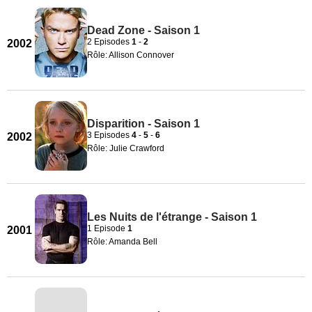
Dead Zone - Saison 1
2 Episodes
1
-
2
2002
Rôle: Allison Connover
Disparition - Saison 1
3 Episodes
4
-
5
-
6
2002
Rôle: Julie Crawford
Les Nuits de l'étrange - Saison 1
1 Episode
1
2001
Rôle: Amanda Bell