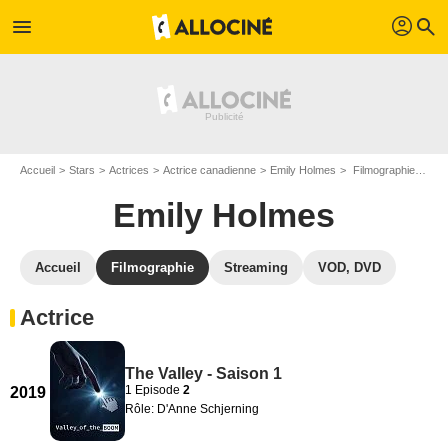
profil
menu
search
Accueil
Stars
Actrices
Actrice canadienne
Emily Holmes
Filmographie Emily Holmes
Emily Holmes
Accueil
Filmographie
Streaming
VOD, DVD
Actrice
The Valley - Saison 1
1 Episode
2
2019
Rôle: D'Anne Schjerning