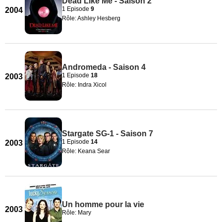
Dead Like Me - Saison 2
1 Episode
9
2004
Rôle: Ashley Hesberg
Andromeda - Saison 4
1 Episode
18
2003
Rôle: Indra Xicol
Stargate SG-1 - Saison 7
1 Episode
14
2003
Rôle: Keana Sear
Un homme pour la vie
2003
Rôle: Mary