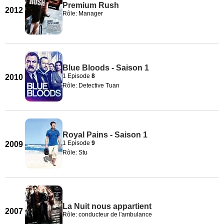
Premium Rush
2012
Rôle: Manager
Blue Bloods - Saison 1
1 Episode
8
2010
Rôle: Detective Tuan
Royal Pains - Saison 1
1 Episode
9
2009
Rôle: Stu
La Nuit nous appartient
2007
Rôle: conducteur de l'ambulance