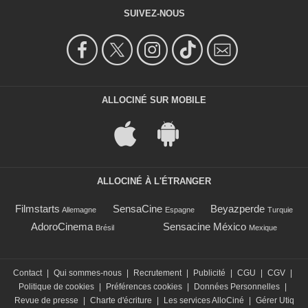
SUIVEZ-NOUS
ALLOCINÉ SUR MOBILE
ALLOCINÉ À L'ÉTRANGER
Filmstarts
SensaCine
Beyazperde
Allemagne
Espagne
Turquie
AdoroCinema
Sensacine México
Brésil
Mexique
Contact
|
Qui sommes-nous
|
Recrutement
|
Publicité
|
CGU
|
CGV
|
Politique de cookies
|
Préférences cookies
|
Données Personnelles
|
Revue de presse
|
Charte d'écriture
|
Les services AlloCiné
|
Gérer Utiq