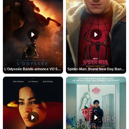
L'Odyssée Bande-annonce VO STFR
Spider-Man: Brand New Day Bande-annonce VO STFR