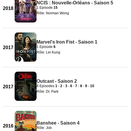
NCIS : Nouvelle-Orléans - Saison 5
1 Episode
15
2018
Rôle: Norman Wong
Marvel's Iron Fist - Saison 1
1 Episode
6
2017
Rôle: Lei Kung
Outcast - Saison 2
8 Episodes
1
-
2
-
3
-
6
-
7
-
8
-
9
-
10
2017
Rôle: Dr. Park
Banshee - Saison 4
2016
Rôle: Job