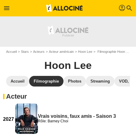
profil
menu
search
Accueil
Stars
Acteurs
Acteur américain
Hoon Lee
Filmographie Hoon Lee
Hoon Lee
Accueil
Filmographie
Photos
Streaming
VOD, DV
Acteur
Vrais voisins, faux amis - Saison 3
2027
Rôle: Barney Choi