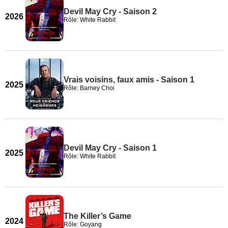
Devil May Cry - Saison 2
2026
Rôle: White Rabbit
Vrais voisins, faux amis - Saison 1
2025
Rôle: Barney Choi
Devil May Cry - Saison 1
2025
Rôle: White Rabbit
The Killer’s Game
2024
Rôle: Goyang