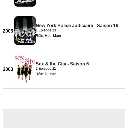
New York Police Judiciaire - Saison 16
1 Episode
21
2005
Rôle: Huot Mam
Sex & the City - Saison 6
1 Episode
11
2003
Rôle: Dr Mao