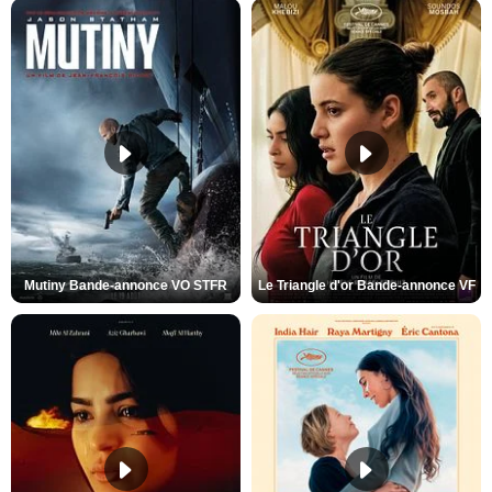
Mutiny Bande-annonce VO STFR
Le Triangle d'or Bande-annonce VF