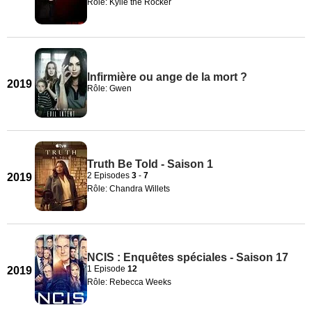
Rôle: Kylie the Rocker
Infirmière ou ange de la mort ?
2019
Rôle: Gwen
Truth Be Told - Saison 1
2 Episodes
3
-
7
2019
Rôle: Chandra Willets
NCIS : Enquêtes spéciales - Saison 17
1 Episode
12
2019
Rôle: Rebecca Weeks