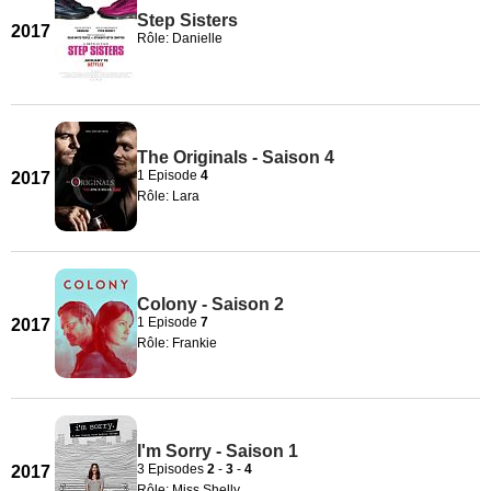
Step Sisters
2017
Rôle: Danielle
The Originals - Saison 4
1 Episode
4
2017
Rôle: Lara
Colony - Saison 2
1 Episode
7
2017
Rôle: Frankie
I'm Sorry - Saison 1
3 Episodes
2
-
3
-
4
2017
Rôle: Miss Shelly