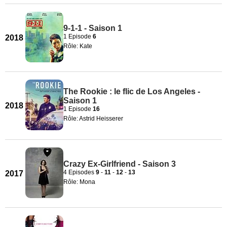
9-1-1 - Saison 1
1 Episode
6
2018
Rôle: Kate
The Rookie : le flic de Los Angeles -
Saison 1
2018
1 Episode
16
Rôle: Astrid Heisserer
Crazy Ex-Girlfriend - Saison 3
4 Episodes
9
-
11
-
12
-
13
2017
Rôle: Mona