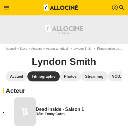
profil
menu
search
Accueil
Stars
Acteurs
Acteur américain
Lyndon Smith
Filmographie Lyndon Smith
Lyndon Smith
Accueil
Filmographie
Photos
Streaming
VOD, DV
Acteur
Dead Inside - Saison 1
-
Rôle: Emmy Gates