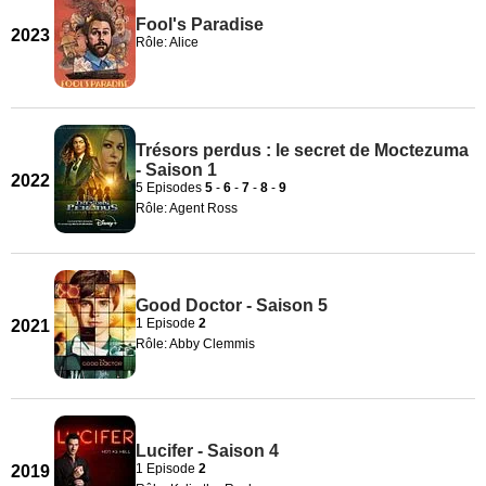
Fool's Paradise
2023
Rôle: Alice
Trésors perdus : le secret de Moctezuma
- Saison 1
2022
5 Episodes
5
-
6
-
7
-
8
-
9
Rôle: Agent Ross
Good Doctor - Saison 5
1 Episode
2
2021
Rôle: Abby Clemmis
Lucifer - Saison 4
1 Episode
2
2019