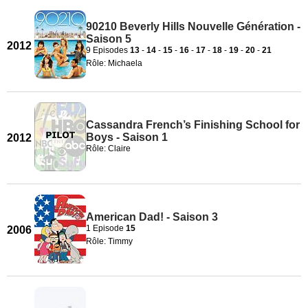
90210 Beverly Hills Nouvelle Génération -
Saison 5
2012
9 Episodes
13
-
14
-
15
-
16
-
17
-
18
-
19
-
20
-
21
Rôle: Michaela
Cassandra French’s Finishing School for
Boys - Saison 1
2012
Rôle: Claire
American Dad! - Saison 3
1 Episode
15
2006
Rôle: Timmy