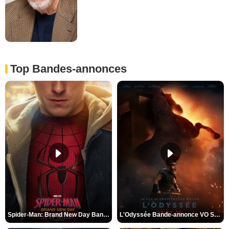
Top Bandes-annonces
Spider-Man: Brand New Day Bande-annonce VO STFR
L'Odyssée Bande-annonce VO STFR