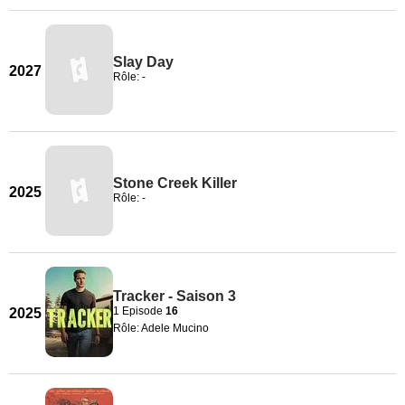
Slay Day
2027
Rôle: -
Stone Creek Killer
2025
Rôle: -
Tracker - Saison 3
1 Episode
16
2025
Rôle: Adele Mucino