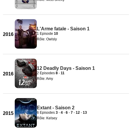
L'Arme fatale - Saison 1
1 Episode
10
2016
Rôle: Owlsly
12 Deadly Days - Saison 1
2 Episodes
8
-
11
2016
Rôle: Amy
Extant - Saison 2
6 Episodes
3
-
4
-
6
-
7
-
12
-
13
2015
Rôle: Kelsey