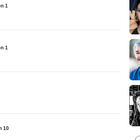
on 1
on 1
n 10