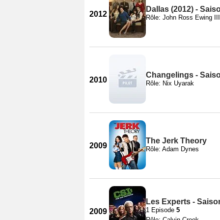
Dallas (2012) - Sais
2012
Rôle: John Ross Ewing III
Changelings - Sais
2010
Rôle: Nix Uyarak
The Jerk Theory
2009
Rôle: Adam Dynes
Les Experts - Saiso
1 Episode
5
2009
Rôle: Calvin Crook