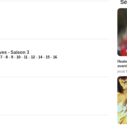
Sé
es - Saison 3
-
7
-
8
-
9
-
10
-
11
-
12
-
14
-
15
-
16
Heate
avant
jeudi 