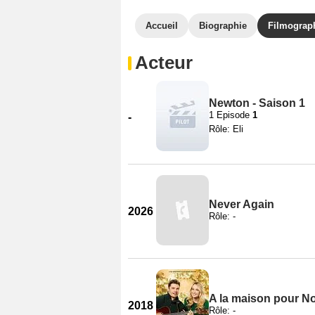
Accueil
Biographie
Filmograp
Acteur
Newton - Saison 1
1 Episode
1
-
Rôle: Eli
Never Again
2026
Rôle: -
A la maison pour N
2018
Rôle: -