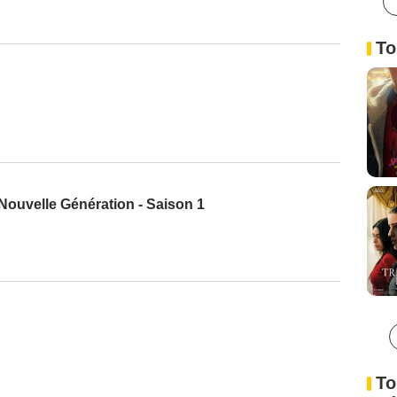
To
 Nouvelle Génération - Saison 1
To