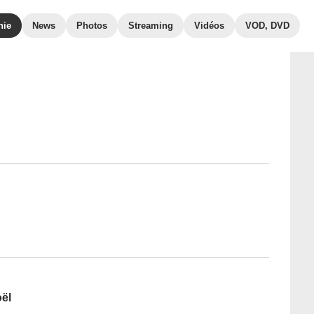
hie
News
Photos
Streaming
Vidéos
VOD, DVD
oël