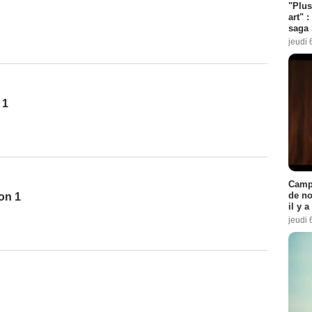
"Plus
art" :
saga 
jeudi 
 1
Campi
de no
on 1
il y 
jeudi 