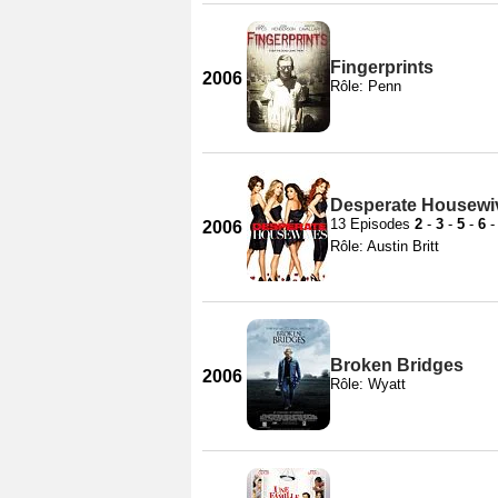
Fingerprints
2006
Rôle: Penn
Desperate Housewiv
13 Episodes
2
-
3
-
5
-
6
2006
Rôle: Austin Britt
Broken Bridges
2006
Rôle: Wyatt