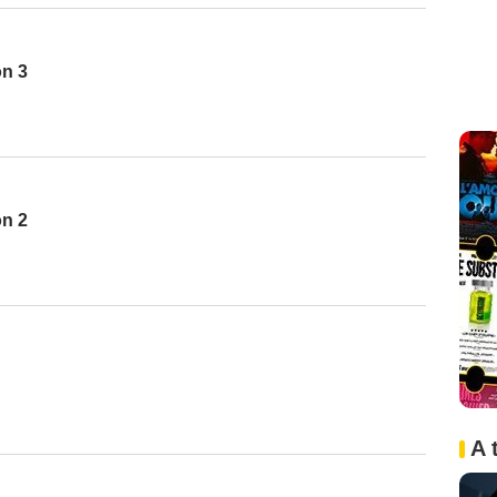
on 3
on 2
A 