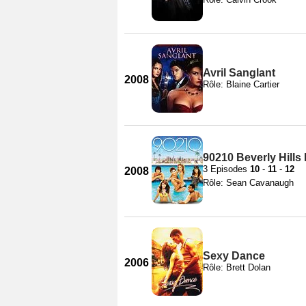
Avril Sanglant
2008
Rôle: Blaine Cartier
90210 Beverly Hills
3 Episodes
10
-
11
-
12
2008
Rôle: Sean Cavanaugh
Sexy Dance
2006
Rôle: Brett Dolan