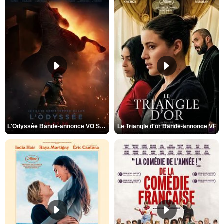
L'Odyssée Bande-annonce VO STFR
Le Triangle d'or Bande-annonce VF