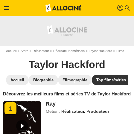
profil
menu
search
Accueil
Stars
Réalisateur
Réalisateur américain
Taylor Hackford
Filmo Taylor Hackford
Taylor Hackford
Accueil
Biographie
Filmographie
Top films/séries
Découvrez les meilleurs films et séries TV de Taylor Hackford
Ray
1
Métier :
Réalisateur, Producteur