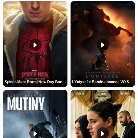
Spider-Man: Brand New Day Bande-annonce VO STFR
L'Odyssée Bande-annonce VO STFR